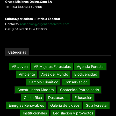
G
rupo Misiones
Online.Com
SA
Tel: +54 (0376) 4425800
Editora/periodista : Patricia Escobar
Contacto:
redaccion@argentinaforestal.com
Cel: (+54)9 376 15 4 131636
Categorías
AF Joven
AF Mujeres Forestales
Agenda Forestal
Ambiente
Aves del Mundo
Biodiversidad
Cambio Climático
Conservación
Construir con Madera
Contenido Patrocinado
Costa Rica
Destacadas
Educación
Energías Renovables
Galería de videos
Guia Forestal
Institucionales
Legislación y proyectos