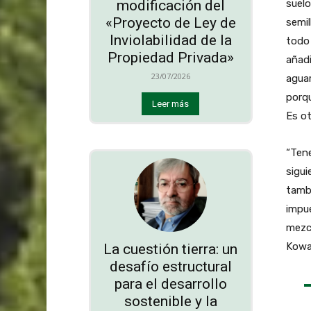
modificación del
suelo
«Proyecto de Ley de
semil
Inviolabilidad de la
todo 
Propiedad Privada»
añadi
23/07/2026
agua
porqu
Leer más
Es ot
“Ten
sigui
tambi
impue
mezc
Kowa
La cuestión tierra: un
desafío estructural
para el desarrollo
sostenible y la