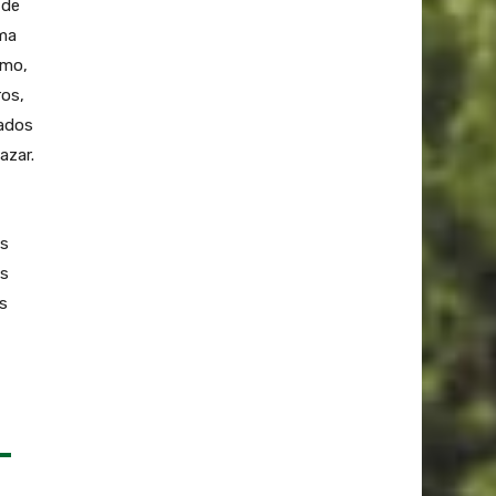
 de
ema
smo,
ros,
tados
azar.
os
es
s