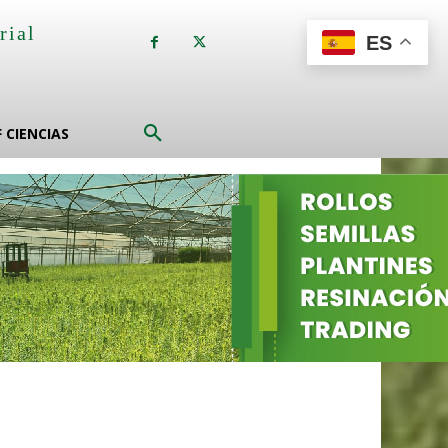
rial
ES
a
F CIENCIAS