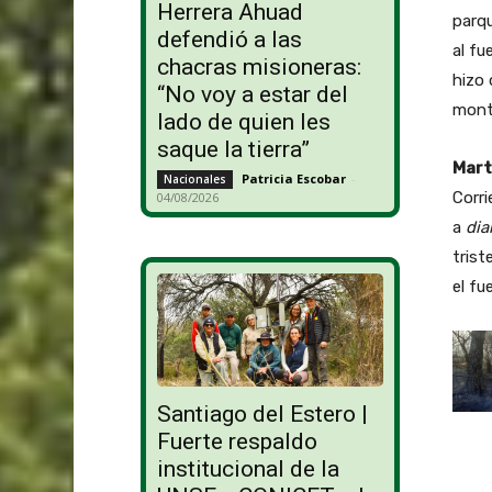
Herrera Ahuad
parqu
defendió a las
al fu
chacras misioneras:
hizo 
“No voy a estar del
mont
lado de quien les
saque la tierra”
Mart
Patricia Escobar
-
Nacionales
Corri
04/08/2026
a
dia
trist
el fue
Santiago del Estero |
Fuerte respaldo
institucional de la