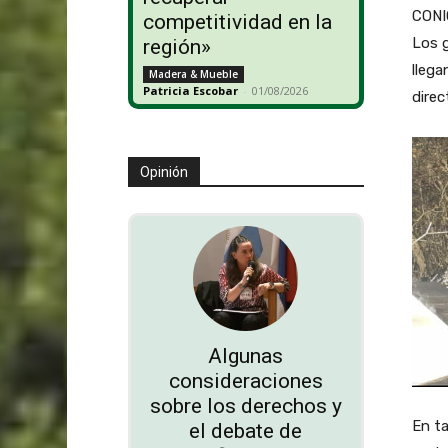
CONIC
competitividad en la
Los g
región»
llega
Madera & Mueble
Patricia Escobar
-
01/08/2026
direc
Opinión
Algunas
consideraciones
sobre los derechos y
En ta
el debate de