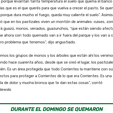
 porque levantan tanta temperatura el suelo que quema el banco
las que es el que querés para que vuelva a crecer el pasto. Se qu
porque dura mucho el fuego, queda muy caliente el suelo”. Asimi
ó que en los pastizales viven un montón de animales: cuises, zor
rá guazú, monos, venados, guazunchos, “que están siendo afec
e ahora con todo quemado van a ir fuera del parque y los van a c
ro problema que tenemos”, dijo angustiado.
emos los grupos de monos y los árboles que están ahí los venim
endo hace cuarenta años, desde que se creó el lugar, los pastizal
én. Es un área protegida que todo Corrientes la mantiene con su
stos para proteger a Corrientes de lo que era Corrientes. Es una
la de dolor y mucha bronca que te dan estas cosas”, contó
lewski.
DURANTE EL DOMINGO SE QUEMARON