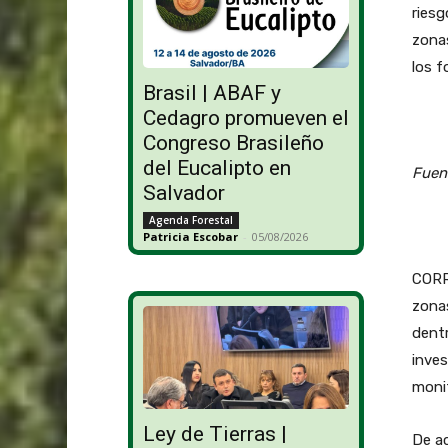
riesg
zonas
los f
Brasil | ABAF y
Cedagro promueven el
Congreso Brasileño
del Eucalipto en
Fuent
Salvador
Agenda Forestal
Patricia Escobar
-
05/08/2026
CORR
zonas
dentr
inves
monit
Ley de Tierras |
De ac