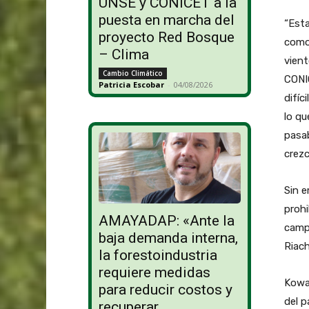
UNSE y CONICET a la
puesta en marcha del
“Est
proyecto Red Bosque
como 
– Clima
vient
Cambio Climático
CONIC
Patricia Escobar
-
04/08/2026
difíc
lo q
pasa
crezc
Sin e
prohi
AMAYADAP: «Ante la
camp
baja demanda interna,
Riac
la forestoindustria
requiere medidas
Kowal
para reducir costos y
del p
recuperar