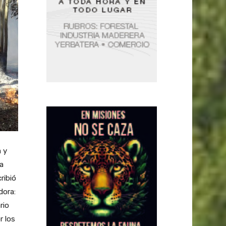
 y
ca
ribió
dora:
rio
r los