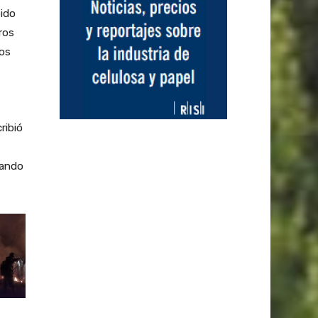
bido
ros
los
ribió
rando