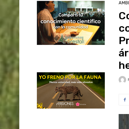
AMB
Co
co
Pr
á
h