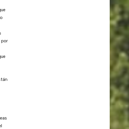
que
ho
s
 por
que
stán
reas
el