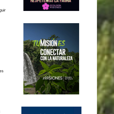
guir
es
l