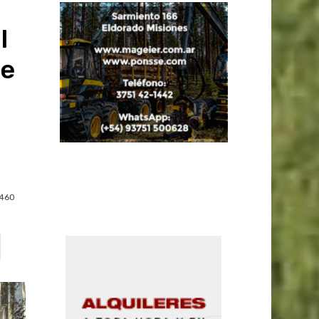
l
ue
460