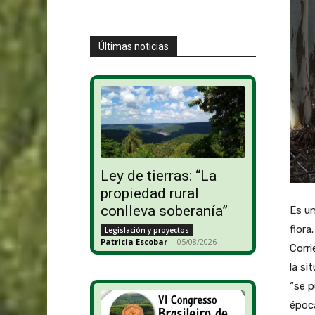
Últimas noticias
Ley de tierras: “La
propiedad rural
conlleva soberanía”
Es un
flora
Legislación y proyectos
Patricia Escobar
-
05/08/2026
Corri
la si
“se p
época