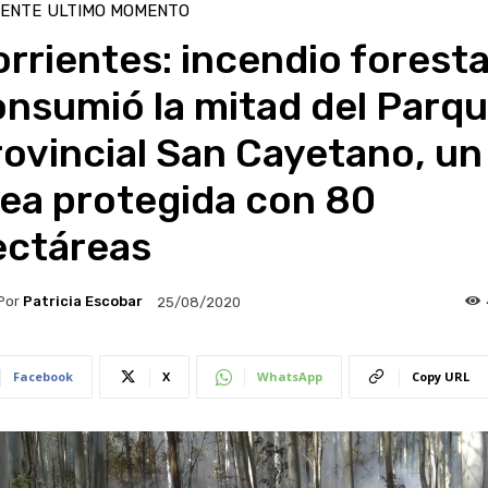
IENTE
ULTIMO MOMENTO
rrientes: incendio foresta
nsumió la mitad del Parq
ovincial San Cayetano, un
rea protegida con 80
ectáreas
Por
Patricia Escobar
25/08/2020
Facebook
X
WhatsApp
Copy URL