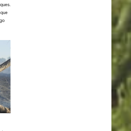
rques.
 que
ego