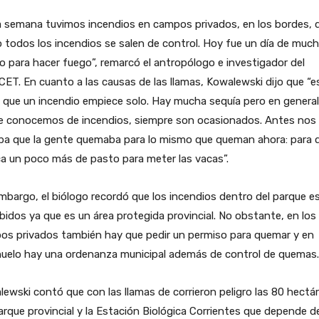
a semana tuvimos incendios en campos privados, en los bordes, 
todos los incendios se salen de control. Hoy fue un día de muc
o para hacer fuego”, remarcó el antropólogo e investigador del
ET. En cuanto a las causas de las llamas, Kowalewski dijo que “e
il que un incendio empiece solo. Hay mucha sequía pero en general
ue conocemos de incendios, siempre son ocasionados. Antes nos
ba que la gente quemaba para lo mismo que queman ahora: para 
a un poco más de pasto para meter las vacas”.
mbargo, el biólogo recordó que los incendios dentro del parque e
bidos ya que es un área protegida provincial. No obstante, en los
os privados también hay que pedir un permiso para quemar y en
huelo hay una ordenanza municipal además de control de quemas.
ewski contó que con las llamas de corrieron peligro las 80 hectá
arque provincial y la Estación Biológica Corrientes que depende d