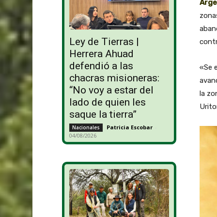
Arge
zona
aband
Ley de Tierras |
contr
Herrera Ahuad
defendió a las
«Se e
chacras misioneras:
avanc
“No voy a estar del
la zo
lado de quien les
Urito
saque la tierra”
Patricia Escobar
-
Nacionales
04/08/2026