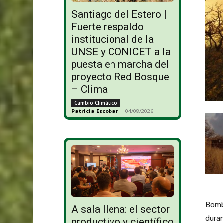
Santiago del Estero |
Fuerte respaldo
institucional de la
UNSE y CONICET a la
puesta en marcha del
proyecto Red Bosque
– Clima
Cambio Climático
Patricia Escobar
-
04/08/2026
Bombe
A sala llena: el sector
duran
productivo y científico