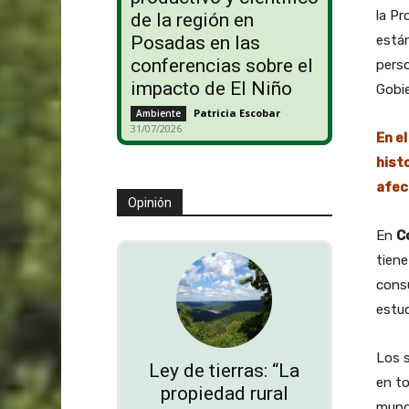
la Pr
de la región en
están
Posadas en las
conferencias sobre el
perso
impacto de El Niño
Gobi
Patricia Escobar
-
Ambiente
31/07/2026
En el
hist
afec
Opinión
En
C
tiene
consu
estud
Los s
Ley de tierras: “La
en to
propiedad rural
mundo