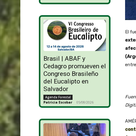
El fu
exte
afec
(Arg
Brasil | ABAF y
entr
Cedagro promueven el
Congreso Brasileño
del Eucalipto en
Salvador
Fuent
Agenda Forestal
Patricia Escobar
-
05/08/2026
Digit
AMÉR
cont