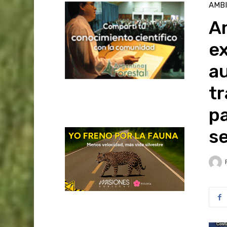
AMB
Am
ex
au
tr
pa
s