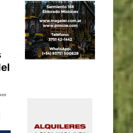
s
el
488