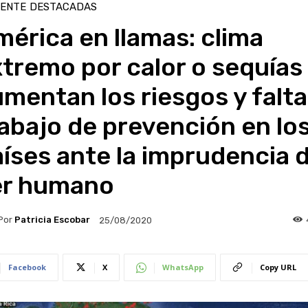
IENTE
DESTACADAS
érica en llamas: clima
tremo por calor o sequías
mentan los riesgos y falta
abajo de prevención en lo
íses ante la imprudencia d
er humano
Por
Patricia Escobar
25/08/2020
Facebook
X
WhatsApp
Copy URL