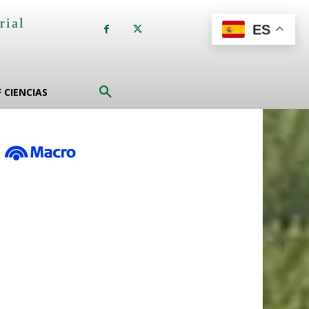
rial
ES
a
F CIENCIAS