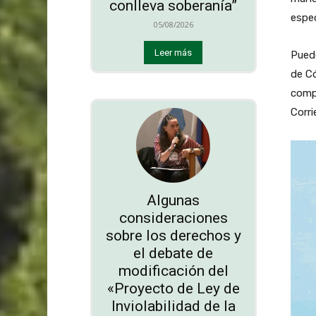
conlleva soberanía”
espec
05/08/2026
Leer más
Puede
de Có
compl
Corri
Algunas
consideraciones
sobre los derechos y
el debate de
modificación del
«Proyecto de Ley de
Inviolabilidad de la