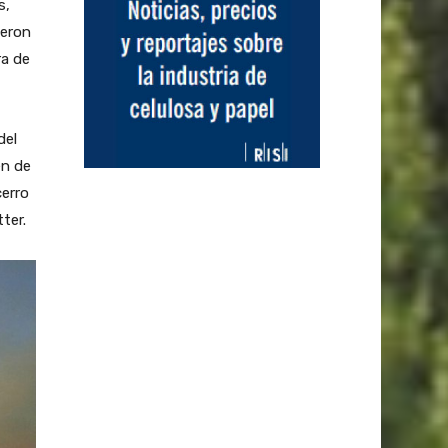
s,
ieron
ra de
del
en de
cerro
ter.