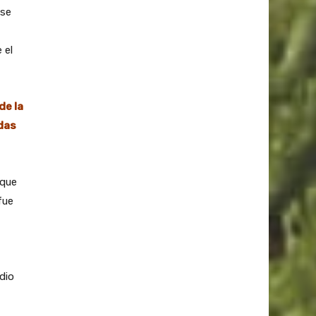
 se
 el
de la
das
 que
fue
dio