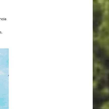
ncia
s,