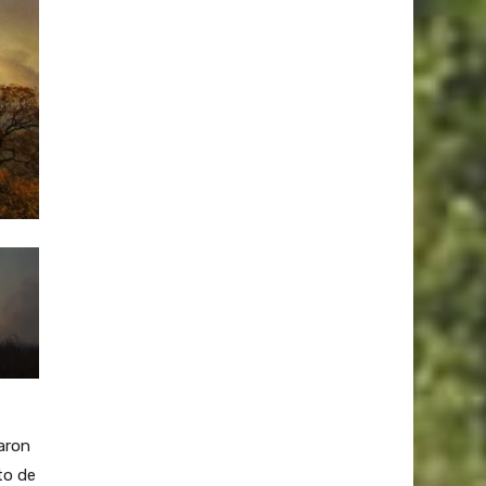
aron
to de