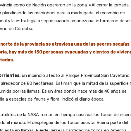
ovincia como de Nación operaron en la zona. «Al cerrar la jornada,
 planificando las maniobras para la madrugada, el recambio de
nal y la estrategia a seguir cuando amanezca», informaron desde
erno de Córdoba.
 norte de la provincia se atraviesa una de las peores sequías 
oria, hay más de 150 personas evacuadas y cientos de vivien
tadas.
orrientes
, un incendio afectó al Parque Provincial San Cayetano
 alrededor de 80 hectáreas. Estiman que la mitad de la superficie 
mida por las llamas. Es un área donde hace más de 40 años se
ia a especies de fauna y flora, indicó el diario época.
atélites de la NASA toman en tiempo casi real los focos de incen
do el mundo. El despliegue de los focos asusta. Buena parte del
 está en llamas. Puede verse la cantidad de focos en América,