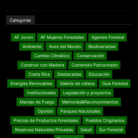
Categorías
AF Joven
AF Mujeres Forestales
Agenda Forestal
Ambiente
Aves del Mundo
Biodiversidad
Cambio Climático
Conservación
Construir con Madera
Contenido Patrocinado
Costa Rica
Destacadas
Educación
Energías Renovables
Galería de videos
Guia Forestal
Institucionales
Legislación y proyectos
Manejo de Fuego
Memorias&Reconocimientos
Opinión
Parques Nacionales
Precios de Productos Forestales
Pueblos Originarios
Reservas Naturales Privadas
Salud
Sur Forestal