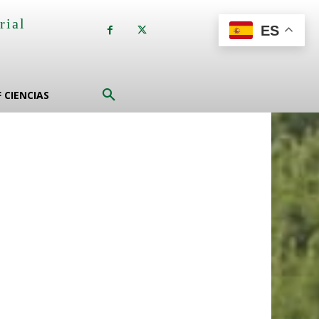
rial
ES
a
F CIENCIAS