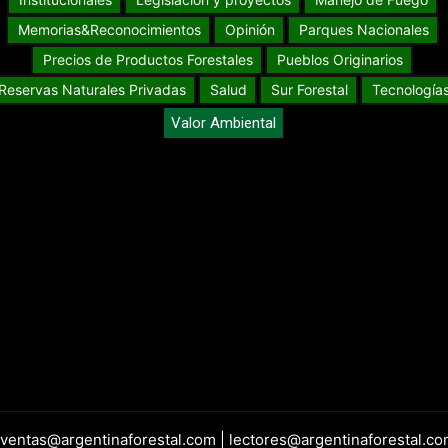
Memorias&Reconocimientos
Opinión
Parques Nacionales
Precios de Productos Forestales
Pueblos Originarios
Reservas Naturales Privadas
Salud
Sur Forestal
Tecnología
Valor Ambiental
 ventas@argentinaforestal.com | lectores@argentinaforestal.co