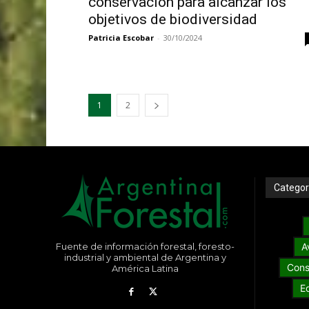
conservación para alcanzar los
objetivos de biodiversidad
Patricia Escobar
-
30/10/2024
1
2
Categor
Fuente de información forestal, foresto-
A
industrial y ambiental de Argentina y
Cons
América Latina
E