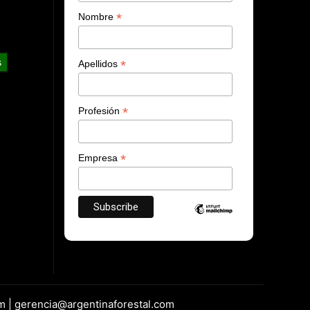
*
Nombre
s
*
Apellidos
*
Profesión
*
Empresa
m | gerencia@argentinaforestal.com