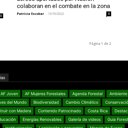
colaboran en el combate en la zona
Patricia Escobar
-
13/10/2022
0
0
Página 1 de 2
ías
AF Joven
AF Mujeres Forestales
Agenda Forestal
Ambiente
ves del Mundo
Biodiversidad
Cambio Climático
Conservaci
truir con Madera
Contenido Patrocinado
Costa Rica
Destac
ducación
Energías Renovables
Galería de videos
Guia Forest
Institucionales
Legislación y proyectos
Manejo de Fuego