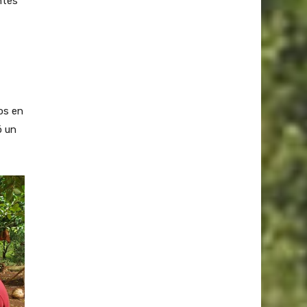
ntes
os en
ó un