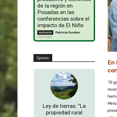
de la región en
Posadas en las
conferencias sobre el
impacto de El Niño
Patricia Escobar
-
Ambiente
31/07/2026
Opinión
En 
con
“El g
recor
herma
Mini
Ley de tierras: “La
prese
propiedad rural