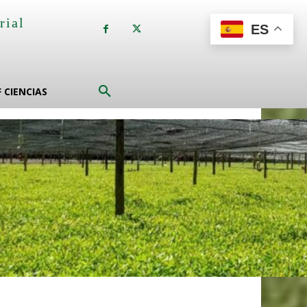
rial
ES
a
F CIENCIAS