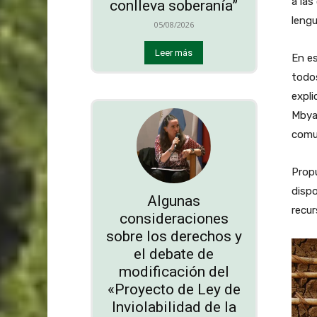
a la
conlleva soberanía”
lengu
05/08/2026
Leer más
En es
todos
expli
Mbya 
comun
Propu
disp
Algunas
recur
consideraciones
sobre los derechos y
el debate de
modificación del
«Proyecto de Ley de
Inviolabilidad de la