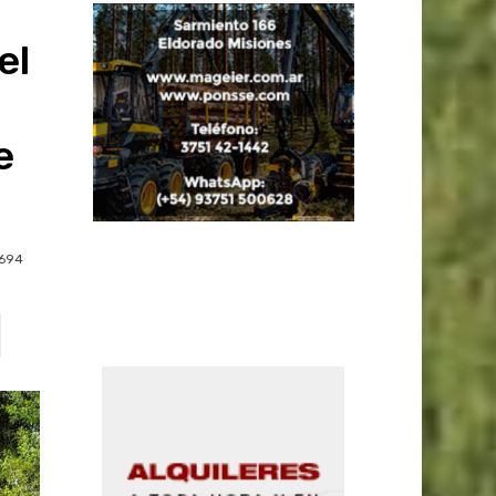
el
e
694