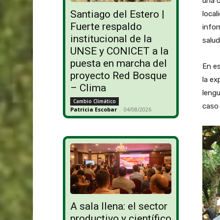
una d
Santiago del Estero |
local
Fuerte respaldo
infor
institucional de la
salud
UNSE y CONICET a la
puesta en marcha del
En es
proyecto Red Bosque
la ex
– Clima
lengu
Cambio Climático
caso 
Patricia Escobar
-
04/08/2026
A sala llena: el sector
productivo y científico