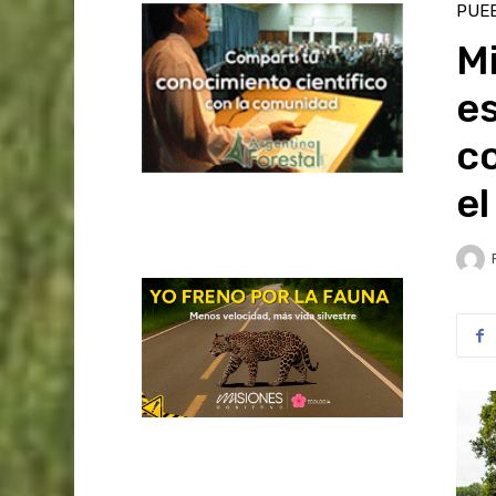
PUEB
Mi
es
c
el