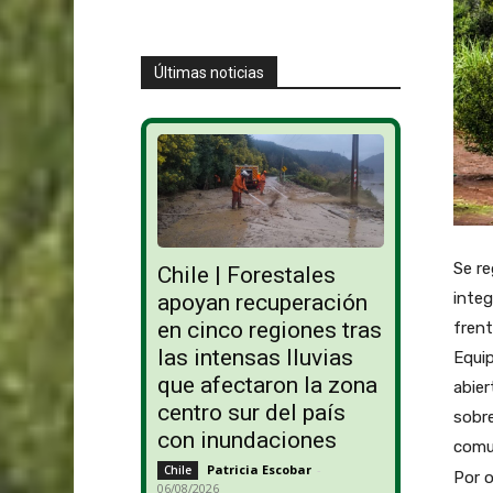
Últimas noticias
Se r
Chile | Forestales
integ
apoyan recuperación
en cinco regiones tras
fren
las intensas lluvias
Equip
que afectaron la zona
abier
centro sur del país
sobre
con inundaciones
comun
Patricia Escobar
-
Chile
Por o
06/08/2026