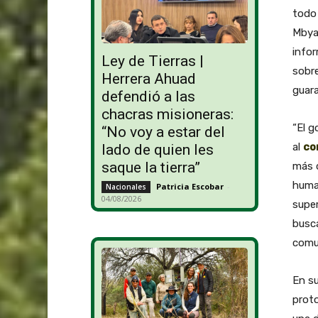
todo 
Mbya 
infor
Ley de Tierras |
sobre
Herrera Ahuad
guara
defendió a las
chacras misioneras:
“El g
“No voy a estar del
al
co
lado de quien les
saque la tierra”
más 
human
Patricia Escobar
-
Nacionales
04/08/2026
super
busca
comun
En su
proto