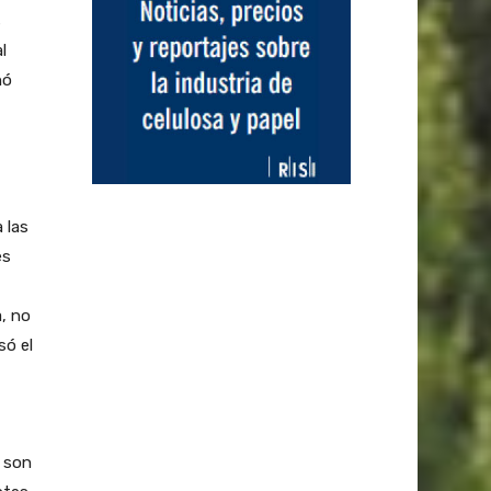
s
l
nó
 las
es
a, no
só el
s son