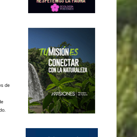
es de
de
do.