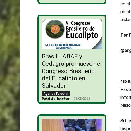
en el
mucha
aisla
Por 
@arg
Brasil | ABAF y
Cedagro promueven el
Congreso Brasileño
del Eucalipto en
MISIO
Salvador
Pasto
Agenda Forestal
info
Patricia Escobar
-
05/08/2026
Misi
Si bi
dispo