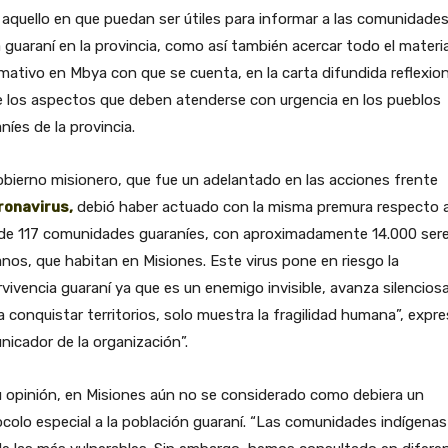
aquello en que puedan ser útiles para informar a las comunidade
guaraní en la provincia, como así también acercar todo el materia
mativo en Mbya con que se cuenta, en la carta difundida reflexio
 los aspectos que deben atenderse con urgencia en los pueblos
níes de la provincia.
obierno misionero, que fue un adelantado en las acciones frente
ronavirus,
debió haber actuado con la misma premura respecto a
de 117 comunidades guaraníes, con aproximadamente 14.000 ser
os, que habitan en Misiones. Este virus pone en riesgo la
vivencia guaraní ya que es un enemigo invisible, avanza silencios
 conquistar territorios, solo muestra la fragilidad humana”, expre
icador de la organización”.
 opinión, en Misiones aún no se considerado como debiera un
colo especial a la población guaraní. “Las comunidades indígena