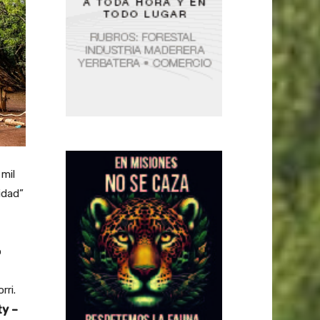
mil
idad”
ó
rri.
y –