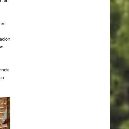
ón en
 en
lación
on
vincia
un