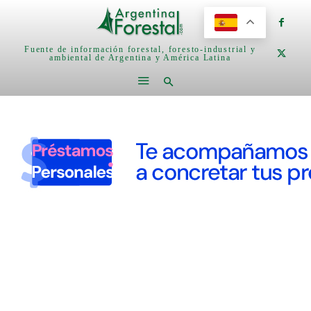
Fuente de información forestal, foresto-industrial y
ambiental de Argentina y América Latina