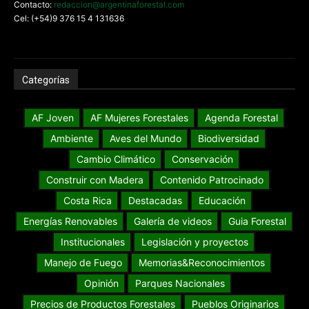
Contacto:
redaccion@argentinaforestal.com
Cel: (+54)9 376 15 4 131636
Categorías
AF Joven
AF Mujeres Forestales
Agenda Forestal
Ambiente
Aves del Mundo
Biodiversidad
Cambio Climático
Conservación
Construir con Madera
Contenido Patrocinado
Costa Rica
Destacadas
Educación
Energías Renovables
Galería de videos
Guia Forestal
Institucionales
Legislación y proyectos
Manejo de Fuego
Memorias&Reconocimientos
Opinión
Parques Nacionales
Precios de Productos Forestales
Pueblos Originarios