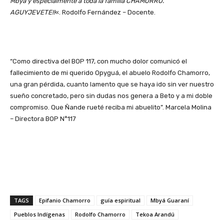
Mbya y especialmente a toda la familia CHAMORRO.
AGUYJEVETE!!
«. Rodolfo Fernández – Docente.
“Como directiva del BOP 117, con mucho dolor comunicó el
fallecimiento de mi querido Opyguá, el abuelo Rodolfo Chamorro,
una gran pérdida, cuanto lamento que se haya ido sin ver nuestro
sueño concretado, pero sin dudas nos genera a Beto y a mi doble
compromiso. Que Ñande rueté reciba mi abuelito”. Marcela Molina
– Directora BOP N°117
TAGS
Epifanio Chamorro
guía espiritual
Mbyá Guaraní
Pueblos Indígenas
Rodolfo Chamorro
Tekoa Arandú