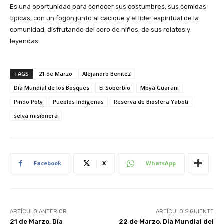
Es una oportunidad para conocer sus costumbres, sus comidas
típicas, con un fogón junto al cacique y el líder espiritual de la
comunidad, disfrutando del coro de niños, de sus relatos y
leyendas.
TAGS
21 de Marzo
Alejandro Benítez
Día Mundial de los Bosques
El Soberbio
Mbyá Guaraní
Pindo Poty
Pueblos Indígenas
Reserva de Biósfera Yabotí
selva misionera
Facebook
X
WhatsApp
ARTÍCULO ANTERIOR
ARTÍCULO SIGUIENTE
21 de Marzo, Día
22 de Marzo, Día Mundial del