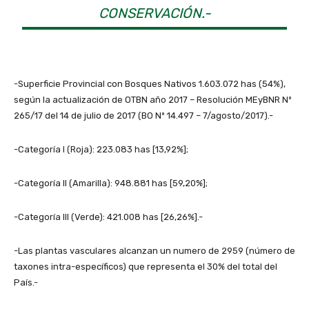
CONSERVACIÓN.-
-Superficie Provincial con Bosques Nativos 1.603.072 has (54%),
según la actualización de OTBN año 2017 – Resolución MEyBNR Nº
265/17 del 14 de julio de 2017 (BO Nº 14.497 – 7/agosto/2017).-
-Categoría I (Roja): 223.083 has [13,92%];
-Categoría II (Amarilla): 948.881 has [59,20%];
-Categoría III (Verde): 421.008 has [26,26%].-
-Las plantas vasculares alcanzan un numero de 2959 (número de
taxones intra-específicos) que representa el 30% del total del
País.-