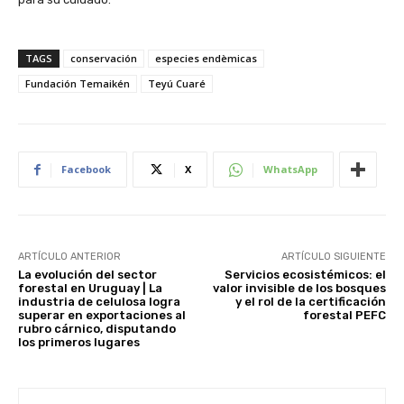
TAGS
conservación
especies endèmicas
Fundación Temaikén
Teyú Cuaré
Facebook
X
WhatsApp
ARTÍCULO ANTERIOR
ARTÍCULO SIGUIENTE
La evolución del sector
Servicios ecosistémicos: el
forestal en Uruguay | La
valor invisible de los bosques
industria de celulosa logra
y el rol de la certificación
superar en exportaciones al
forestal PEFC
rubro cárnico, disputando
los primeros lugares