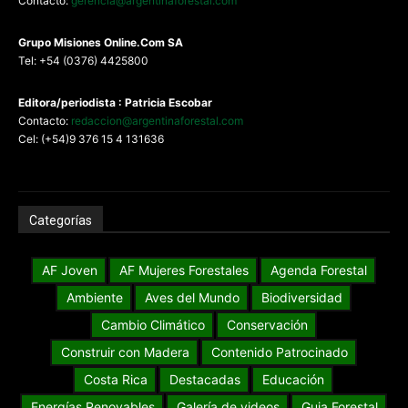
Contacto:
gerencia@argentinaforestal.com
G
rupo Misiones
Online.Com
SA
Tel: +54 (0376) 4425800
Editora/periodista : Patricia Escobar
Contacto:
redaccion@argentinaforestal.com
Cel: (+54)9 376 15 4 131636
Categorías
AF Joven
AF Mujeres Forestales
Agenda Forestal
Ambiente
Aves del Mundo
Biodiversidad
Cambio Climático
Conservación
Construir con Madera
Contenido Patrocinado
Costa Rica
Destacadas
Educación
Energías Renovables
Galería de videos
Guia Forestal