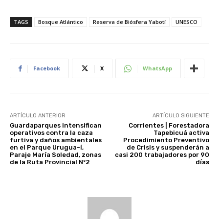
TAGS
Bosque Atlántico
Reserva de Biósfera Yabotí
UNESCO
Facebook
X
WhatsApp
ARTÍCULO ANTERIOR
ARTÍCULO SIGUIENTE
Guardaparques intensifican
Corrientes | Forestadora
operativos contra la caza
Tapebicuá activa
furtiva y daños ambientales
Procedimiento Preventivo
en el Parque Urugua-í,
de Crisis y suspenderán a
Paraje María Soledad, zonas
casi 200 trabajadores por 90
de la Ruta Provincial Nº2
días