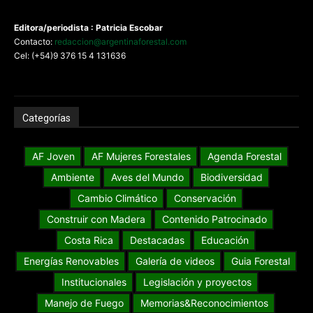
Editora/periodista : Patricia Escobar
Contacto:
redaccion@argentinaforestal.com
Cel: (+54)9 376 15 4 131636
Categorías
AF Joven
AF Mujeres Forestales
Agenda Forestal
Ambiente
Aves del Mundo
Biodiversidad
Cambio Climático
Conservación
Construir con Madera
Contenido Patrocinado
Costa Rica
Destacadas
Educación
Energías Renovables
Galería de videos
Guia Forestal
Institucionales
Legislación y proyectos
Manejo de Fuego
Memorias&Reconocimientos