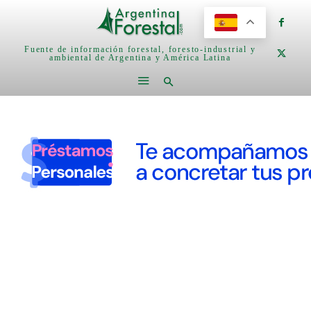
Fuente de información forestal, foresto-industrial y
ambiental de Argentina y América Latina