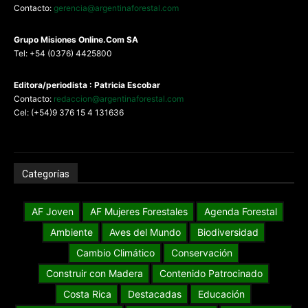
Contacto:
gerencia@argentinaforestal.com
G
rupo Misiones
Online.Com
SA
Tel: +54 (0376) 4425800
Editora/periodista : Patricia Escobar
Contacto:
redaccion@argentinaforestal.com
Cel: (+54)9 376 15 4 131636
Categorías
AF Joven
AF Mujeres Forestales
Agenda Forestal
Ambiente
Aves del Mundo
Biodiversidad
Cambio Climático
Conservación
Construir con Madera
Contenido Patrocinado
Costa Rica
Destacadas
Educación