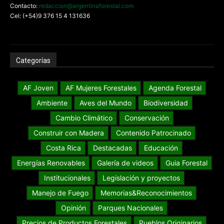
Contacto:
redaccion@argentinaforestal.com
Cel: (+54)9 376 15 4 131636
Categorías
AF Joven
AF Mujeres Forestales
Agenda Forestal
Ambiente
Aves del Mundo
Biodiversidad
Cambio Climático
Conservación
Construir con Madera
Contenido Patrocinado
Costa Rica
Destacadas
Educación
Energías Renovables
Galería de videos
Guia Forestal
Institucionales
Legislación y proyectos
Manejo de Fuego
Memorias&Reconocimientos
Opinión
Parques Nacionales
Precios de Productos Forestales
Pueblos Originarios