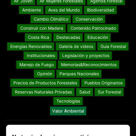
AF Joven
AF Mujeres Forestales
Agenda Forestal
Ambiente
Aves del Mundo
Biodiversidad
Cambio Climático
Conservación
Construir con Madera
Contenido Patrocinado
Costa Rica
Destacadas
Educación
Energías Renovables
Galería de videos
Guia Forestal
Institucionales
Legislación y proyectos
Manejo de Fuego
Memorias&Reconocimientos
Opinión
Parques Nacionales
Precios de Productos Forestales
Pueblos Originarios
Reservas Naturales Privadas
Salud
Sur Forestal
Tecnologías
Valor Ambiental