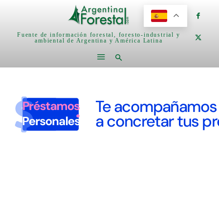
Fuente de información forestal, foresto-industrial y
ambiental de Argentina y América Latina