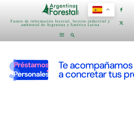
Fuente de información forestal, foresto-industrial y
ambiental de Argentina y América Latina