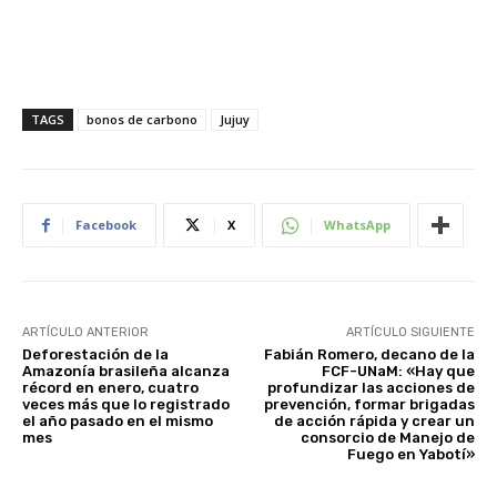
TAGS
bonos de carbono
Jujuy
Facebook
X
WhatsApp
ARTÍCULO ANTERIOR
ARTÍCULO SIGUIENTE
Deforestación de la
Fabián Romero, decano de la
Amazonía brasileña alcanza
FCF-UNaM: «Hay que
récord en enero, cuatro
profundizar las acciones de
veces más que lo registrado
prevención, formar brigadas
el año pasado en el mismo
de acción rápida y crear un
mes
consorcio de Manejo de
Fuego en Yabotí»