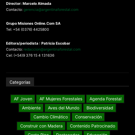
Director: Marcelo Almada
Contacto:
gerencia@argentinaforestal.com
G
rupo Misiones
Online.Com
SA
Tel: +54 (0376) 4425800
Editora/periodista : Patricia Escobar
Contacto:
redaccion@argentinaforestal.com
Cel: (+54)9 376 15 4 131636
Categorías
AF Joven
AF Mujeres Forestales
Agenda Forestal
Ambiente
Aves del Mundo
Biodiversidad
Cambio Climático
Conservación
Construir con Madera
Contenido Patrocinado
Costa Rica
Destacadas
Educación