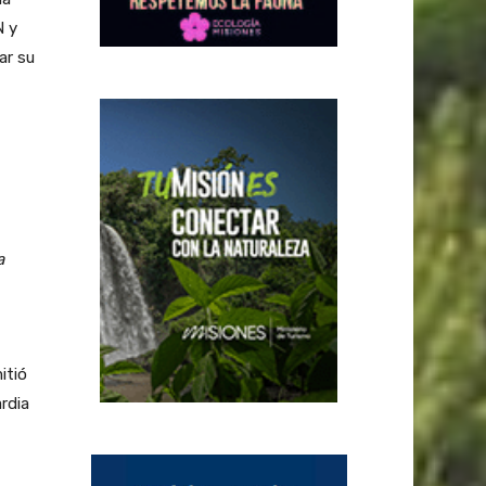
N y
ar su
a
itió
ardia