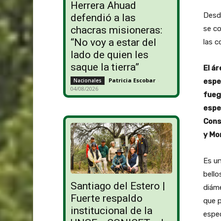
Herrera Ahuad
Desde
defendió a las
se co
chacras misioneras:
“No voy a estar del
las c
lado de quien les
saque la tierra”
El á
Patricia Escobar
-
espe
Nacionales
04/08/2026
fueg
espe
Cons
y Mo
Es un
bello
Santiago del Estero |
diáme
Fuerte respaldo
que p
institucional de la
espec