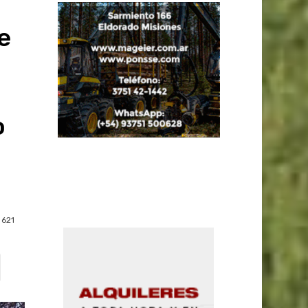
e
o
621