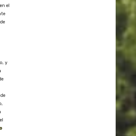
en el
nte
 de
o, y
a
de
 de
o,
a
el
o