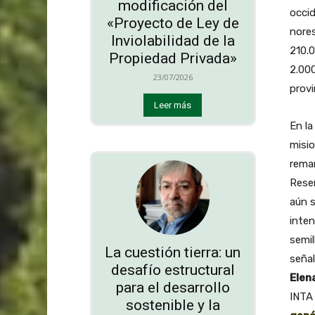
modificación del
occid
«Proyecto de Ley de
nores
Inviolabilidad de la
210.0
Propiedad Privada»
2.000
23/07/2026
provi
Leer más
En la
misio
reman
Reser
aún s
inten
semil
La cuestión tierra: un
señal
desafío estructural
Elen
para el desarrollo
INTA
sostenible y la