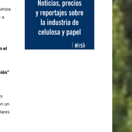
vincia
e a
n el
ción”
ás
on un
lares