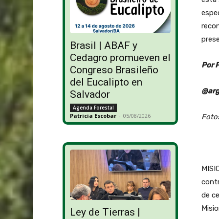
espec
recon
prese
Brasil | ABAF y
Cedagro promueven el
Por 
Congreso Brasileño
del Eucalipto en
@arg
Salvador
Agenda Forestal
Patricia Escobar
-
05/08/2026
Foto
MISIO
contr
de ce
Misio
Ley de Tierras |