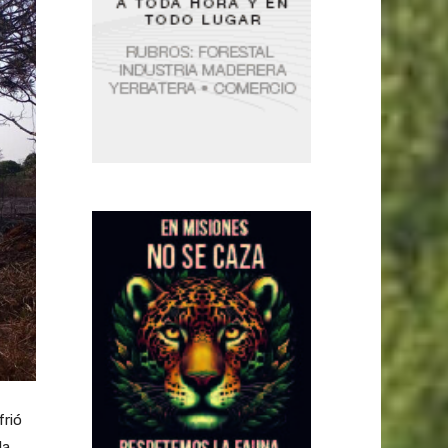
frió
la