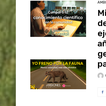
AMB
Mi
de
e
añ
ge
pa