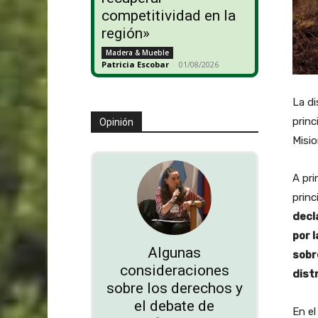
competitividad en la
región»
Madera & Mueble
Patricia Escobar
-
01/08/2026
La di
princ
Opinión
Misio
A pri
princ
decla
por 
Algunas
sobr
consideraciones
dist
sobre los derechos y
el debate de
En el