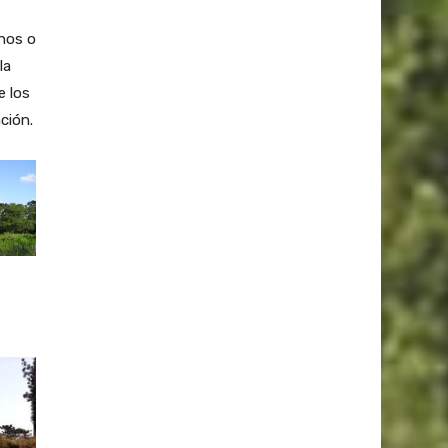
inos o
la
e los
ción.