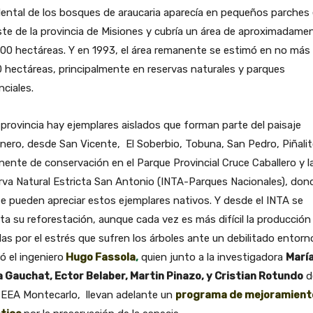
ental de los bosques de araucaria aparecía en pequeños parches 
te de la provincia de Misiones y cubría un área de aproximadame
00 hectáreas. Y en 1993, el área remanente se estimó en no más
 hectáreas, principalmente en reservas naturales y parques
nciales.
 provincia hay ejemplares aislados que forman parte del paisaje
nero, desde San Vicente, El Soberbio, Tobuna, San Pedro, Piñalit
ente de conservación en el Parque Provincial Cruce Caballero y l
va Natural Estricta San Antonio (INTA-Parques Nacionales), don
e pueden apreciar estos ejemplares nativos. Y desde el INTA se
ta su reforestación, aunque cada vez es más difícil la producción
las por el estrés que sufren los árboles ante un debilitado entorn
ó el ingeniero
Hugo Fassola
,
quien junto a la investigadora
Marí
a Gauchat, Ector Belaber, Martin Pinazo, y Cristian Rotundo
d
 EEA Montecarlo, llevan adelante un
programa de mejoramient