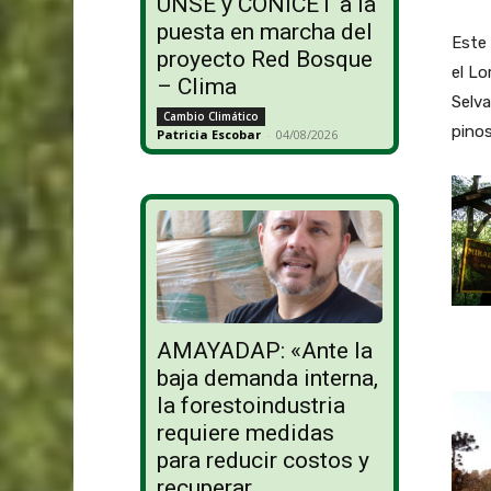
UNSE y CONICET a la
puesta en marcha del
Este 
proyecto Red Bosque
el Lo
– Clima
Selva
Cambio Climático
pinos
Patricia Escobar
-
04/08/2026
AMAYADAP: «Ante la
baja demanda interna,
la forestoindustria
requiere medidas
para reducir costos y
recuperar