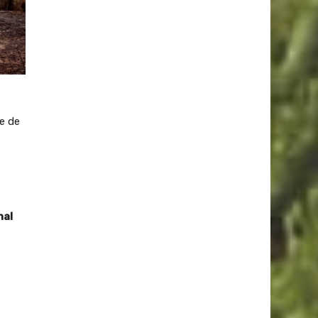
te de
nal