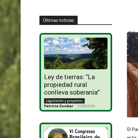
Últimas noticias
Ley de tierras: “La
propiedad rural
conlleva soberanía”
Legislación y proyectos
Patricia Escobar
-
05/08/2026
El Pa
esta 