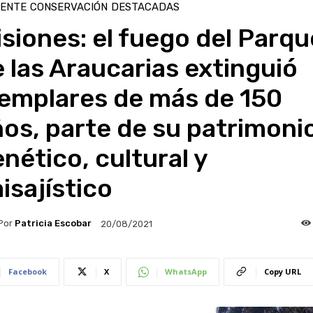
IENTE
CONSERVACIÓN
DESTACADAS
siones: el fuego del Parqu
 las Araucarias extinguió
jemplares de más de 150
os, parte de su patrimoni
nético, cultural y
isajístico
Por
Patricia Escobar
20/08/2021
Facebook
X
WhatsApp
Copy URL