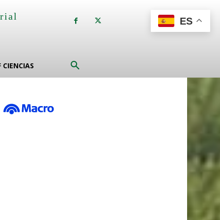
rial
ES
a
F CIENCIAS