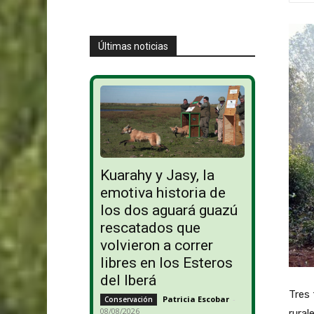
Últimas noticias
Kuarahy y Jasy, la
emotiva historia de
los dos aguará guazú
rescatados que
volvieron a correr
libres en los Esteros
del Iberá
Tres 
Patricia Escobar
-
Conservación
08/08/2026
rural