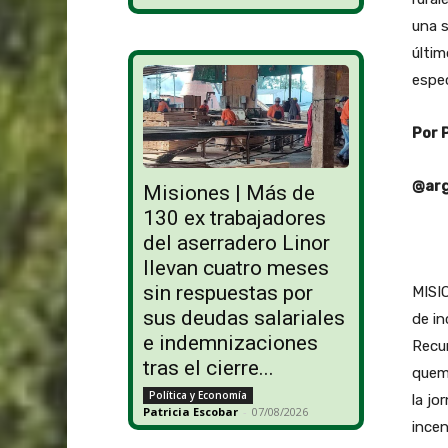
una s
últim
espec
Por 
@arg
Misiones | Más de
130 ex trabajadores
del aserradero Linor
llevan cuatro meses
sin respuestas por
MISIO
sus deudas salariales
de in
e indemnizaciones
Recur
tras el cierre...
quema
Política y Economía
la jo
Patricia Escobar
-
07/08/2026
incen