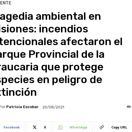
IENTE
agedia ambiental en
siones: incendios
tencionales afectaron el
rque Provincial de la
raucaria que protege
pecies en peligro de
tinción
Por
Patricia Escobar
20/08/2021
Facebook
X
WhatsApp
Copy URL