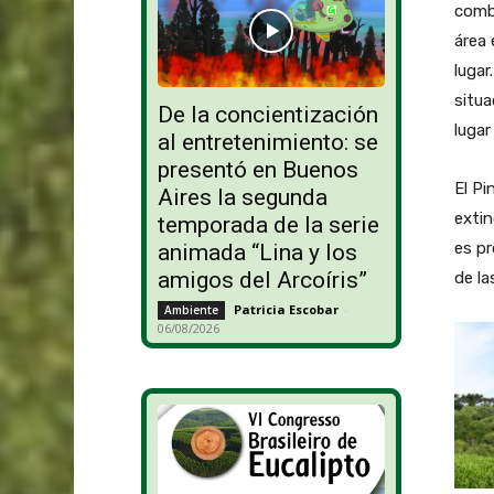
comba
área 
lugar
situa
De la concientización
lugar
al entretenimiento: se
presentó en Buenos
El P
Aires la segunda
extin
temporada de la serie
es pr
animada “Lina y los
amigos del Arcoíris”
de la
Patricia Escobar
-
Ambiente
06/08/2026