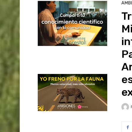
AMB
Tr
Mi
in
Pa
A
es
ex