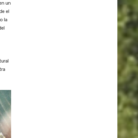
en un
de el
o la
del
ural
tra