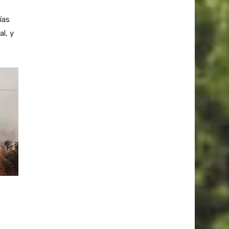
ías
l, y