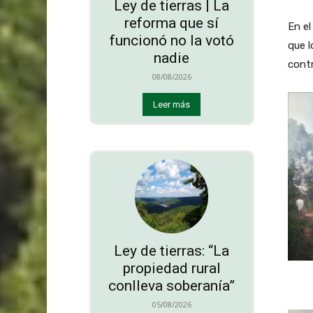
Ley de tierras | La
reforma que sí
En el
funcionó no la votó
que l
nadie
contr
08/08/2026
Leer más
Ley de tierras: “La
propiedad rural
conlleva soberanía”
05/08/2026