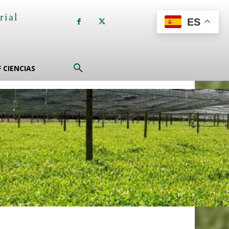
rial
ES
a
F CIENCIAS