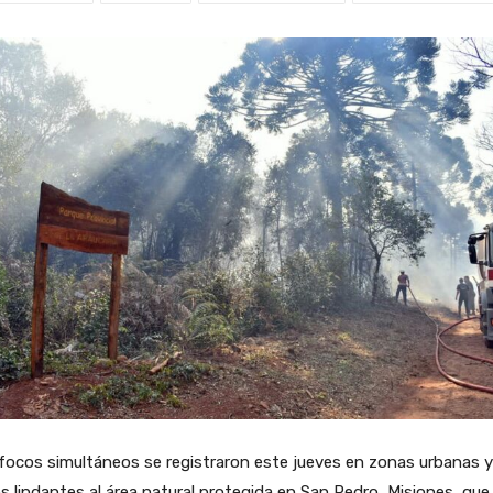
focos simultáneos se registraron este jueves en zonas urbanas y
es lindantes al área natural protegida en San Pedro, Misiones, que