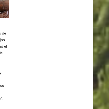
s de
jos
ó el
de
y
que
”,