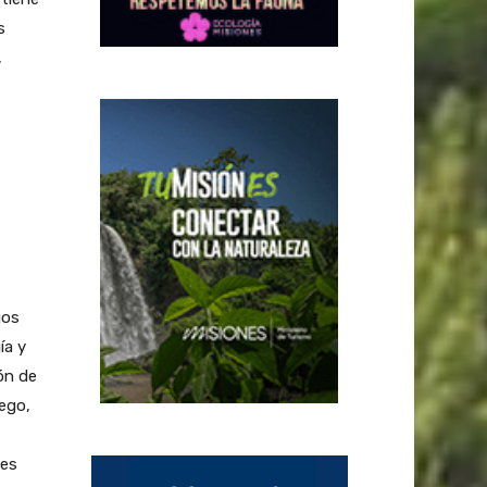
s
,
gos
ía y
ón de
ego,
nes