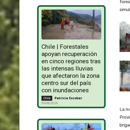
fores
simul
Chile | Forestales
apoyan recuperación
en cinco regiones tras
las intensas lluvias
que afectaron la zona
centro sur del país
con inundaciones
Patricia Escobar
-
Chile
06/08/2026
La ma
Provi
briga