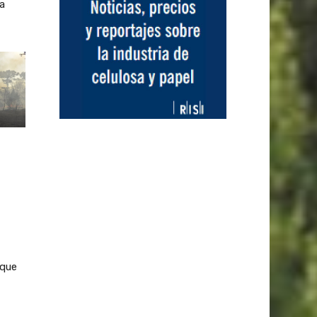
a
rque