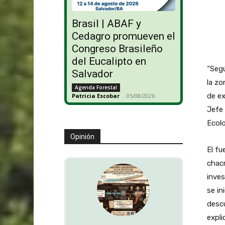
Brasil | ABAF y
Cedagro promueven el
Congreso Brasileño
del Eucalipto en
“Segú
Salvador
la zo
Agenda Forestal
de ex
Patricia Escobar
-
05/08/2026
Jefe
Ecol
Opinión
El fu
chacr
inves
se in
descu
expli