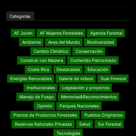
Categorías
AF Joven
AF Mujeres Forestales
Agenda Forestal
Ambiente
Aves del Mundo
Biodiversidad
Cambio Climático
Conservación
Construir con Madera
Contenido Patrocinado
Costa Rica
Destacadas
Educación
Energías Renovables
Galería de videos
Guia Forestal
Institucionales
Legislación y proyectos
Manejo de Fuego
Memorias&Reconocimientos
Opinión
Parques Nacionales
Precios de Productos Forestales
Pueblos Originarios
Reservas Naturales Privadas
Salud
Sur Forestal
Tecnologías