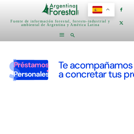
Fuente de información forestal, foresto-industrial y
ambiental de Argentina y América Latina