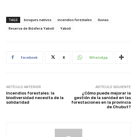
TAGS
bosques nativos
incendios forestales
lluvias
Reserva de Biósfera Yabotí
Yabotí
Facebook
X
WhatsApp
ARTÍCULO ANTERIOR
ARTÍCULO SIGUIENTE
Incendios forestales: la
¿Cómo puede mejorar la
biodiversidad necesita de la
gestión de la sanidad en las
solidaridad
forestaciones en la provincia
de Chubut?