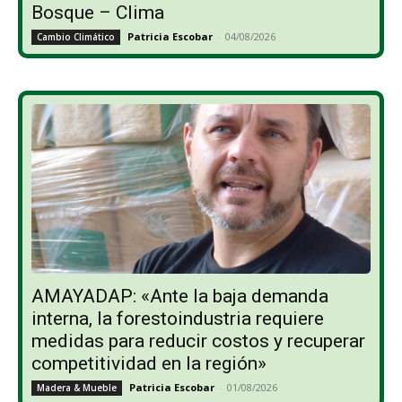
Bosque – Clima
Patricia Escobar
-
04/08/2026
Cambio Climático
AMAYADAP: «Ante la baja demanda
interna, la forestoindustria requiere
medidas para reducir costos y recuperar
competitividad en la región»
Patricia Escobar
-
01/08/2026
Madera & Mueble