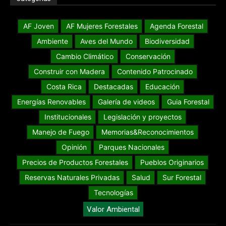
AF Joven
AF Mujeres Forestales
Agenda Forestal
Ambiente
Aves del Mundo
Biodiversidad
Cambio Climático
Conservación
Construir con Madera
Contenido Patrocinado
Costa Rica
Destacadas
Educación
Energías Renovables
Galería de videos
Guia Forestal
Institucionales
Legislación y proyectos
Manejo de Fuego
Memorias&Reconocimientos
Opinión
Parques Nacionales
Precios de Productos Forestales
Pueblos Originarios
Reservas Naturales Privadas
Salud
Sur Forestal
Tecnologías
Valor Ambiental