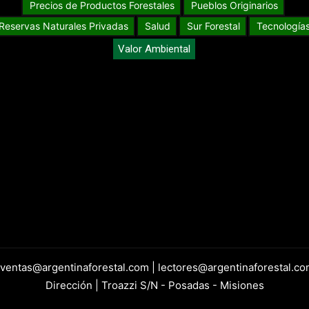
Precios de Productos Forestales
Pueblos Originarios
Reservas Naturales Privadas
Salud
Sur Forestal
Tecnología
Valor Ambiental
 ventas@argentinaforestal.com | lectores@argentinaforestal.co
Dirección | Troazzi S/N - Posadas - Misiones