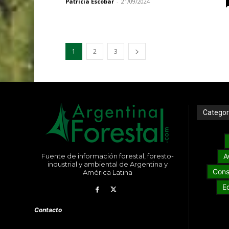
Patricia Escobar
-
21/09/2024
1
2
3
Categor
Fuente de información forestal, foresto-
A
industrial y ambiental de Argentina y
Cons
América Latina
E
Contacto