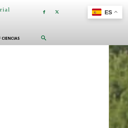
rial
ES
a
F CIENCIAS