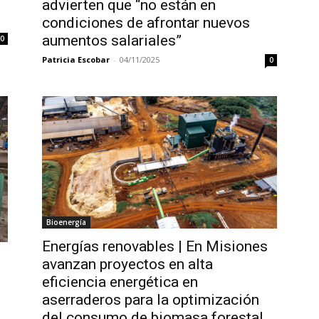
advierten que “no están en
condiciones de afrontar nuevos
aumentos salariales”
0
Patricia Escobar
-
04/11/2025
0
Bioenergía
Energías renovables | En Misiones
avanzan proyectos en alta
eficiencia energética en
aserraderos para la optimización
del consumo de biomasa forestal