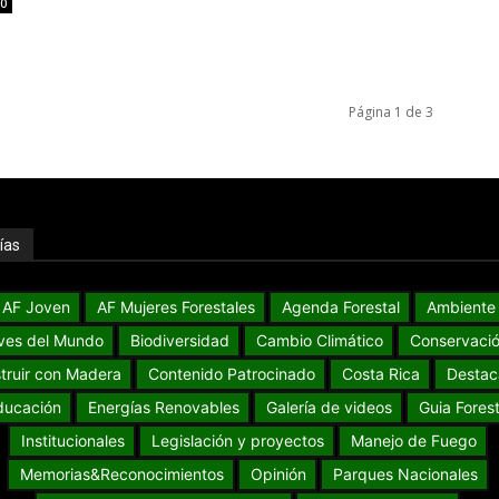
0
Página 1 de 3
ías
AF Joven
AF Mujeres Forestales
Agenda Forestal
Ambiente
ves del Mundo
Biodiversidad
Cambio Climático
Conservaci
truir con Madera
Contenido Patrocinado
Costa Rica
Destac
ducación
Energías Renovables
Galería de videos
Guia Forest
Institucionales
Legislación y proyectos
Manejo de Fuego
Memorias&Reconocimientos
Opinión
Parques Nacionales