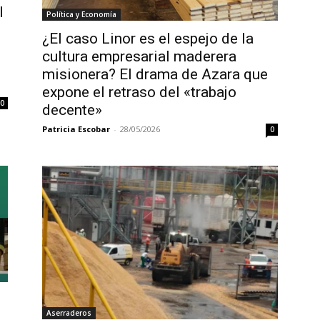
l
Política y Economía
¿El caso Linor es el espejo de la
cultura empresarial maderera
misionera? El drama de Azara que
expone el retraso del «trabajo
0
decente»
Patricia Escobar
-
28/05/2026
0
Aserraderos