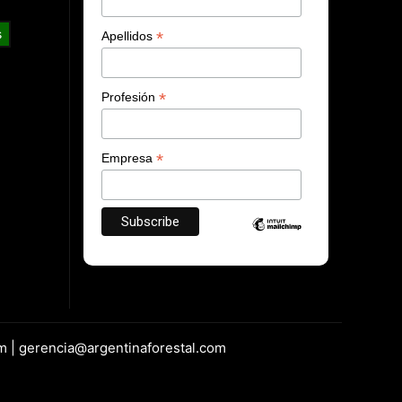
s
*
Apellidos
*
Profesión
*
Empresa
m | gerencia@argentinaforestal.com