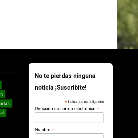
No te pierdas ninguna
noticia ¡Suscribite!
ón
*
indica que es obligatorio
adas
*
Dirección de correo electrónico
al
*
Nombre