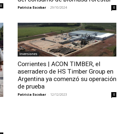
0
Patricia Escobar
-
29/10/2024
0
Inversiones
Corrientes | ACON TIMBER, el
aserradero de HS Timber Group en
Argentina ya comenzó su operación
de prueba
Patricia Escobar
-
12/12/2023
0