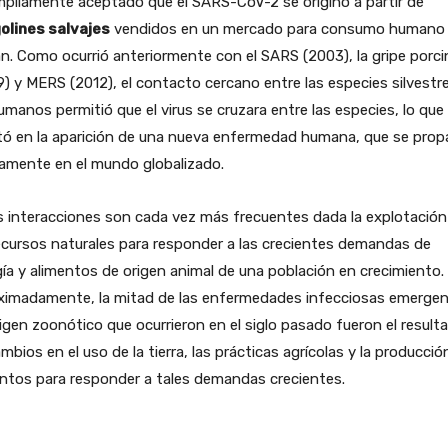
pliamente aceptado que el SARS-CoV-2 se originó a partir de
olines salvajes
vendidos en un mercado para consumo humano
. Como ocurrió anteriormente con el SARS (2003), la gripe porci
) y MERS (2012), el contacto cercano entre las especies silvestr
umanos permitió que el virus se cruzara entre las especies, lo que
ltó en la aparición de una nueva enfermedad humana, que se pro
amente en el mundo globalizado.
 interacciones son cada vez más frecuentes dada la explotación
ecursos naturales para responder a las crecientes demandas de
ía y alimentos de origen animal de una población en crecimiento.
ximadamente, la mitad de las enfermedades infecciosas emerge
igen zoonótico que ocurrieron en el siglo pasado fueron el result
mbios en el uso de la tierra, las prácticas agrícolas y la producció
ntos para responder a tales demandas crecientes.