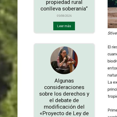
propiedad rural
conlleva soberanía”
05/08/2026
Leer más
Stive
El ri
cuand
biodi
entor
natur
Algunas
La ex
consideraciones
princ
sobre los derechos y
tropi
el debate de
modificación del
Prim
«Proyecto de Ley de