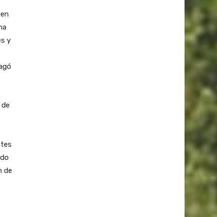
 en
na
es y
pagó
 de
ntes
ado
n de