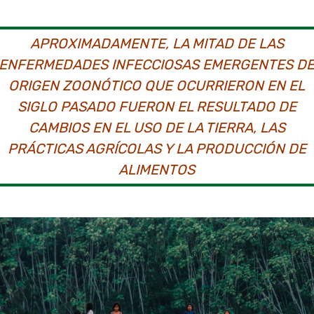
APROXIMADAMENTE, LA MITAD DE LAS
ENFERMEDADES INFECCIOSAS EMERGENTES D
ORIGEN ZOONÓTICO QUE OCURRIERON EN EL
SIGLO PASADO FUERON EL RESULTADO DE
CAMBIOS EN EL USO DE LA TIERRA, LAS
PRÁCTICAS AGRÍCOLAS Y LA PRODUCCIÓN DE
ALIMENTOS