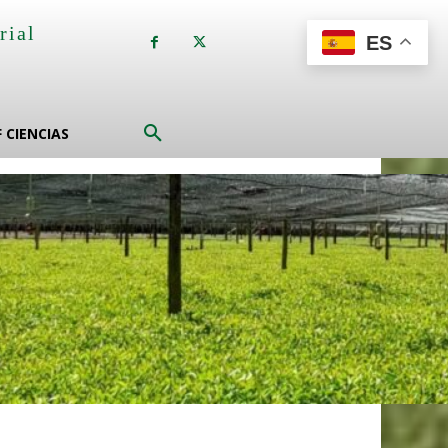
rial
ES
a
F CIENCIAS