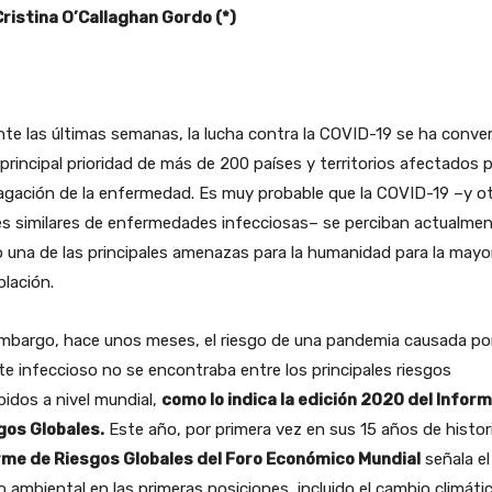
Cristina O’Callaghan Gordo (*)
te las últimas semanas, la lucha contra la COVID-19 se ha conve
 principal prioridad de más de 200 países y territorios afectados p
agación de la enfermedad. Es muy probable que la COVID-19 –y o
es similares de enfermedades infecciosas– se perciban actualme
una de las principales amenazas para la humanidad para la mayo
blación.
embargo, hace unos meses, el riesgo de una pandemia causada po
e infeccioso no se encontraba entre los principales riesgos
bidos a nivel mundial,
como lo indica la edición 2020 del Infor
gos Globales.
Este año, por primera vez en sus 15 años de histor
rme de Riesgos Globales del Foro Económico Mundial
señala el
o ambiental en las primeras posiciones, incluido el cambio climáti