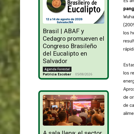
Es am
pang
Wuhan
(2009
Brasil | ABAF y
los h
Cedagro promueven el
resu
Congreso Brasileño
rápid
del Eucalipto en
Salvador
Estas
Agenda Forestal
los r
Patricia Escobar
-
05/08/2026
energ
Apro
de or
de ca
alime
A sala llena: el sector