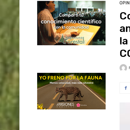
OPIN
Co
am
la
C