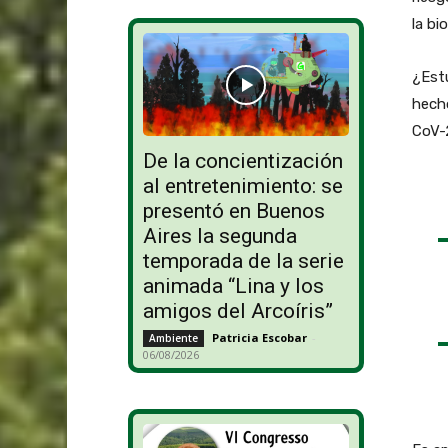
la bi
¿Est
hech
CoV-2
De la concientización
al entretenimiento: se
presentó en Buenos
Aires la segunda
temporada de la serie
animada “Lina y los
amigos del Arcoíris”
Patricia Escobar
-
Ambiente
06/08/2026