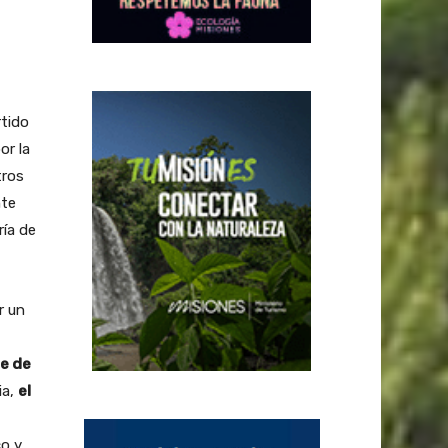
rtido
or la
tros
nte
ría de
r un
me de
ia,
el
co y