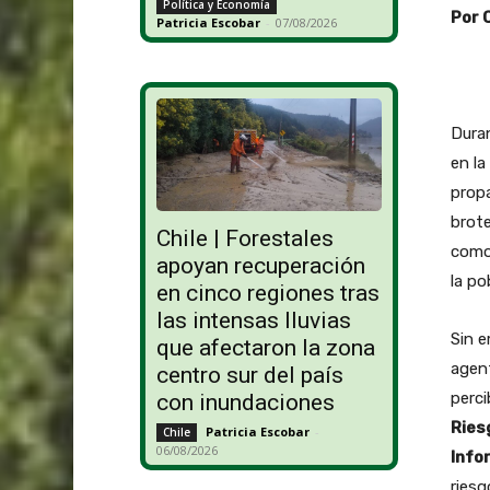
Política y Economía
Por 
Patricia Escobar
-
07/08/2026
Duran
en la
prop
brot
Chile | Forestales
como 
apoyan recuperación
la po
en cinco regiones tras
las intensas lluvias
Sin 
que afectaron la zona
agent
centro sur del país
perci
con inundaciones
Ries
Patricia Escobar
-
Chile
06/08/2026
Info
riesg