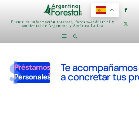
Fuente de información forestal, foresto-industrial y
ambiental de Argentina y América Latina