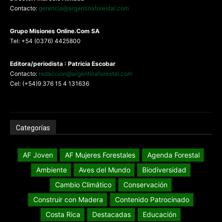
Contacto:
gerencia@argentinaforestal.com
G
rupo Misiones
Online.Com
SA
Tel: +54 (0376) 4425800
Editora/periodista : Patricia Escobar
Contacto:
redaccion@argentinaforestal.com
Cel: (+54)9 376 15 4 131636
Categorías
AF Joven
AF Mujeres Forestales
Agenda Forestal
Ambiente
Aves del Mundo
Biodiversidad
Cambio Climático
Conservación
Construir con Madera
Contenido Patrocinado
Costa Rica
Destacadas
Educación