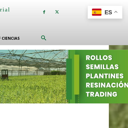
rial
ES
a
F CIENCIAS