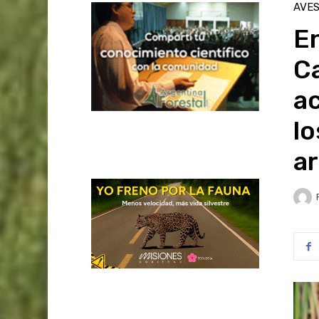
AVE
En
Ca
a
lo
a