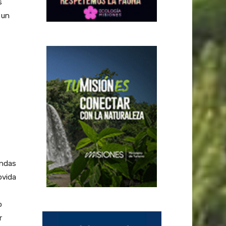
s
 un
endas
ovida
o
r