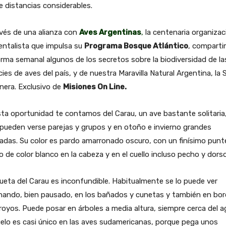
 distancias considerables.
vés de una alianza con
Aves Argentinas
,
la centenaria organizac
entalista que impulsa su
Programa Bosque Atlántico
, compart
rma semanal algunos de los secretos sobre la biodiversidad de la
ies de aves del país, y de nuestra Maravilla Natural Argentina, la 
nera. Exclusivo de
Misiones On Line.
ta oportunidad te contamos del Carau, un ave bastante solitaria
pueden verse parejas y grupos y en otoño e invierno grandes
adas. Su color es pardo amarronado oscuro, con un finísimo pun
o de color blanco en la cabeza y en el cuello incluso pecho y dorso
lueta del Carau es inconfundible. Habitualmente se lo puede ver
nando, bien pausado, en los bañados y cunetas y también en bo
royos. Puede posar en árboles a media altura, siempre cerca del a
elo es casi único en las aves sudamericanas, porque pega unos