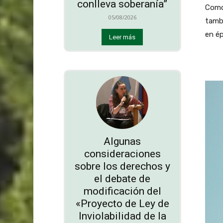
conlleva soberanía”
Como 
05/08/2026
tambi
en ép
Leer más
Algunas
consideraciones
sobre los derechos y
el debate de
modificación del
«Proyecto de Ley de
Inviolabilidad de la