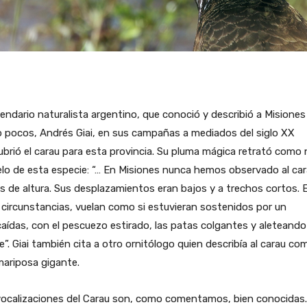
gendario naturalista argentino, que conoció y describió a Misiones
 pocos, Andrés Giai, en sus campañas a mediados del siglo XX
brió el carau para esta provincia. Su pluma mágica retrató como 
elo de esta especie: “… En Misiones nunca hemos observado al ca
s de altura. Sus desplazamientos eran bajos y a trechos cortos. 
 circunstancias, vuelan como si estuvieran sostenidos por un
aídas, con el pescuezo estirado, las patas colgantes y aleteando
e”. Giai también cita a otro ornitólogo quien describía al carau co
mariposa gigante.
vocalizaciones del Carau son, como comentamos, bien conocidas.