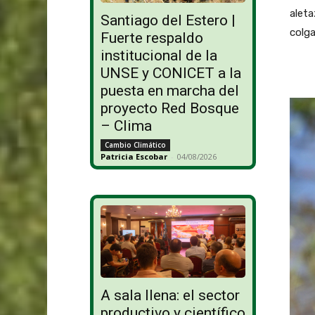
aleta
Santiago del Estero |
colg
Fuerte respaldo
institucional de la
UNSE y CONICET a la
puesta en marcha del
proyecto Red Bosque
– Clima
Cambio Climático
Patricia Escobar
-
04/08/2026
A sala llena: el sector
productivo y científico