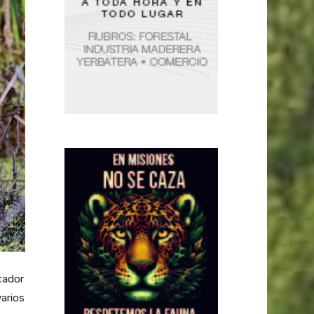
rtador
varios