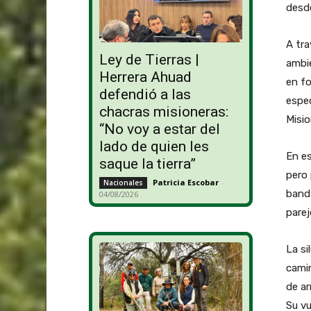
desde
A tra
Ley de Tierras |
ambi
Herrera Ahuad
en fo
defendió a las
espec
chacras misioneras:
Misio
“No voy a estar del
lado de quien les
En es
saque la tierra”
pero 
Patricia Escobar
-
Nacionales
band
04/08/2026
parej
La si
cami
de ar
Su vu