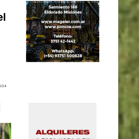
el
504