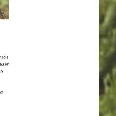
nadie
rau en
En
mo