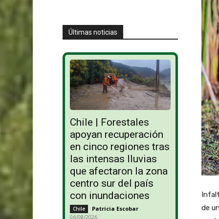
Últimas noticias
Chile | Forestales
apoyan recuperación
en cinco regiones tras
las intensas lluvias
que afectaron la zona
centro sur del país
con inundaciones
Infal
de un
Patricia Escobar
-
Chile
06/08/2026