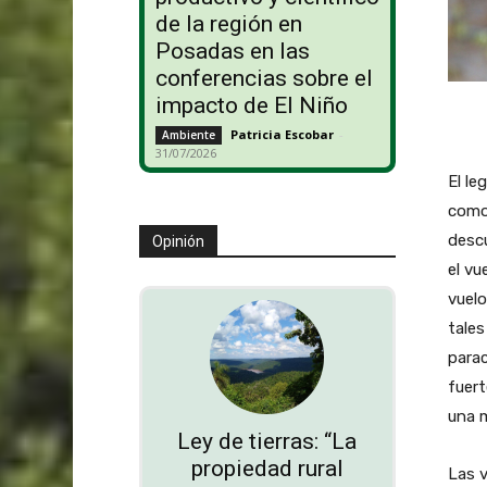
de la región en
Posadas en las
conferencias sobre el
impacto de El Niño
Patricia Escobar
-
Ambiente
31/07/2026
El le
como
descu
Opinión
el vu
vuelo
tales
parac
fuert
una 
Ley de tierras: “La
propiedad rural
Las 