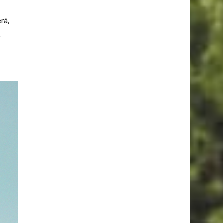
rá,
.