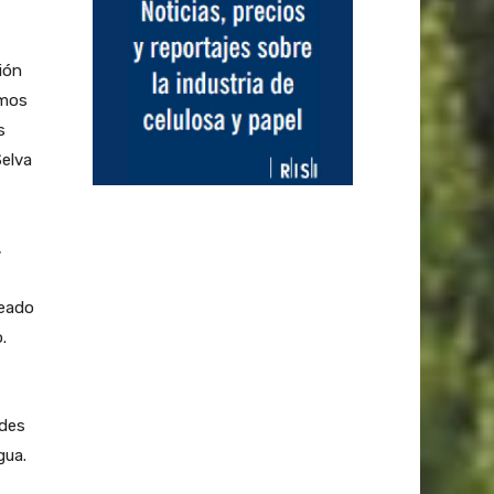
ión
imos
s
Selva
,
teado
.
rdes
gua.