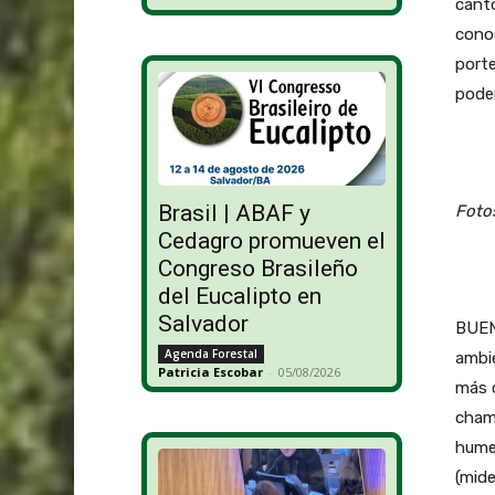
cant
conoc
port
podem
Brasil | ABAF y
Foto
Cedagro promueven el
Congreso Brasileño
del Eucalipto en
Salvador
BUEN
Agenda Forestal
ambie
Patricia Escobar
-
05/08/2026
más c
cham
humed
(mid