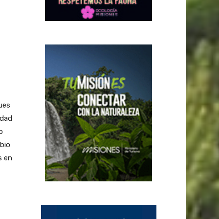
ues
idad
o
bio
s en