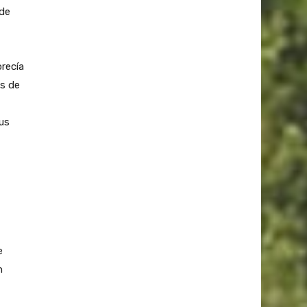
 de
recía
os de
sus
e
n