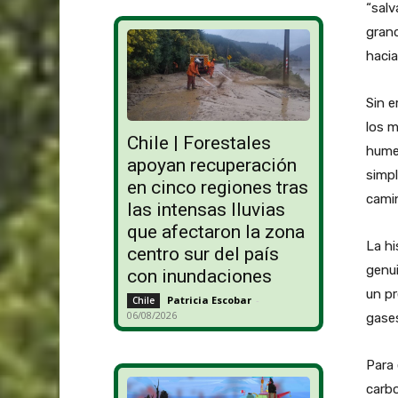
“salv
gran
hacia
Sin 
los m
Chile | Forestales
hume
apoyan recuperación
simpl
en cinco regiones tras
camin
las intensas lluvias
que afectaron la zona
La hi
centro sur del país
genu
con inundaciones
un pr
Patricia Escobar
-
Chile
06/08/2026
gases
Para 
carbo