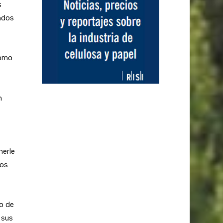
s
ndos
como
n
nerle
nos
do de
 sus