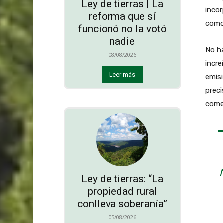
Ley de tierras | La
incor
reforma que sí
como
funcionó no la votó
nadie
No h
08/08/2026
incre
Leer más
emisi
preci
comen
Ley de tierras: “La
propiedad rural
conlleva soberanía”
05/08/2026