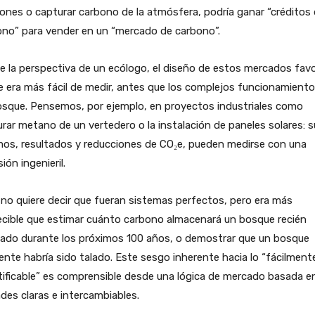
ones o capturar carbono de la atmósfera, podría ganar “créditos
ono” para vender en un “mercado de carbono”.
 la perspectiva de un ecólogo, el diseño de estos mercados favo
e era más fácil de medir, antes que los complejos funcionamient
osque. Pensemos, por ejemplo, en proyectos industriales como
rar metano de un vertedero o la instalación de paneles solares: 
mos, resultados y reducciones de CO₂e, pueden medirse con una
sión ingenieril.
no quiere decir que fueran sistemas perfectos, pero era más
ecible que estimar cuánto carbono almacenará un bosque recién
tado durante los próximos 100 años, o demostrar que un bosque
ente habría sido talado. Este sesgo inherente hacia lo “fácilment
ificable” es comprensible desde una lógica de mercado basada e
des claras e intercambiables.