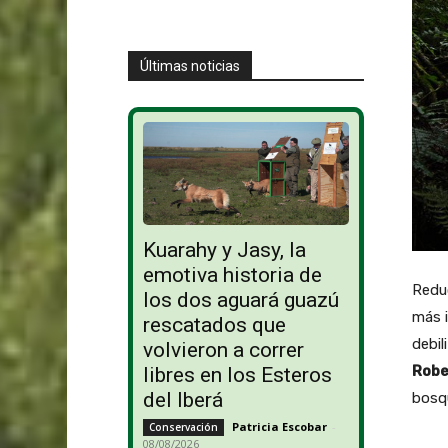
Últimas noticias
Kuarahy y Jasy, la
emotiva historia de
Reduc
los dos aguará guazú
más i
rescatados que
debil
volvieron a correr
Robe
libres en los Esteros
del Iberá
bosqu
Patricia Escobar
-
Conservación
08/08/2026