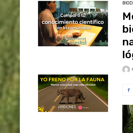
BIOD
M
bi
n
ló