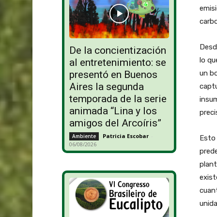
emisi
carb
Desde
De la concientización
lo qu
al entretenimiento: se
un b
presentó en Buenos
Aires la segunda
captu
temporada de la serie
insu
animada “Lina y los
preci
amigos del Arcoíris”
Patricia Escobar
-
Ambiente
Esto 
06/08/2026
pred
plan
exist
cuant
unida