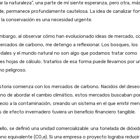
ar la naturaleza”, una parte de mí siente esperanza, pero otra, má
de, permanece profundamente cautelosa. La idea de canalizar fo
 la conservación es una necesidad urgente.
embargo, al observar cómo han evolucionado ideas de mercado, 
ercados de carbono, me detengo a reflexionar. Los bosques, los
dales y el mundo natural no son algo que podamos tratar como
es hojas de cálculo; tratarlos de esa forma puede llevarnos por u
o peligroso.
storia comienza con los mercados de carbono. Nacidos del deseo
ino de abordar el cambio climático, estos mercados buscaban po
ecio a la contaminación, creando un sistema en el que emitir me
 de efecto invernadero tuviera un beneficio financiero tangible.
ello, se definió una unidad comercializable: una tonelada de dióxi
no equivalente (CO₂e). Si una empresa o proyecto lograba reducir