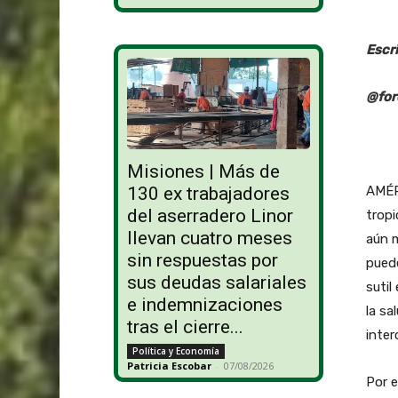
Escr
@for
Misiones | Más de
AMÉR
130 ex trabajadores
del aserradero Linor
tropi
llevan cuatro meses
aún 
sin respuestas por
pued
sus deudas salariales
sutil
e indemnizaciones
la s
tras el cierre...
inte
Política y Economía
Patricia Escobar
-
07/08/2026
Por 