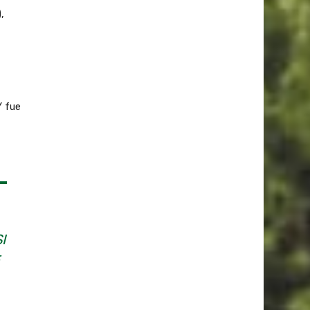
,
Y fue
I
E