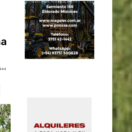
na
444