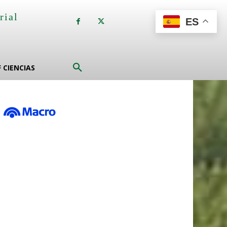
rial
ES
a
F CIENCIAS