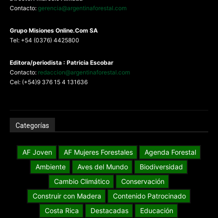
Contacto:
gerencia@argentinaforestal.com
G
rupo Misiones
Online.Com
SA
Tel: +54 (0376) 4425800
Editora/periodista : Patricia Escobar
Contacto:
redaccion@argentinaforestal.com
Cel: (+54)9 376 15 4 131636
Categorías
AF Joven
AF Mujeres Forestales
Agenda Forestal
Ambiente
Aves del Mundo
Biodiversidad
Cambio Climático
Conservación
Construir con Madera
Contenido Patrocinado
Costa Rica
Destacadas
Educación