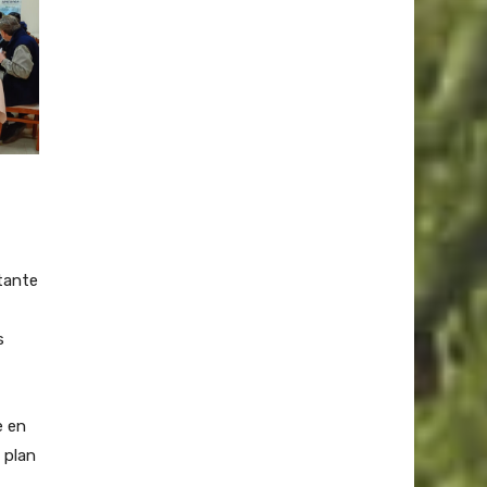
ntante
s
e en
 plan