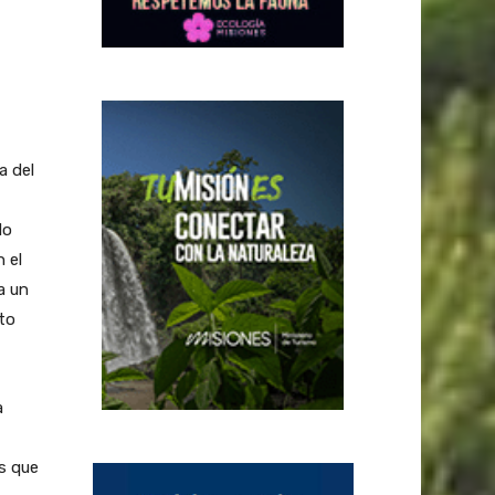
a del
do
 el
a un
to
a
s que