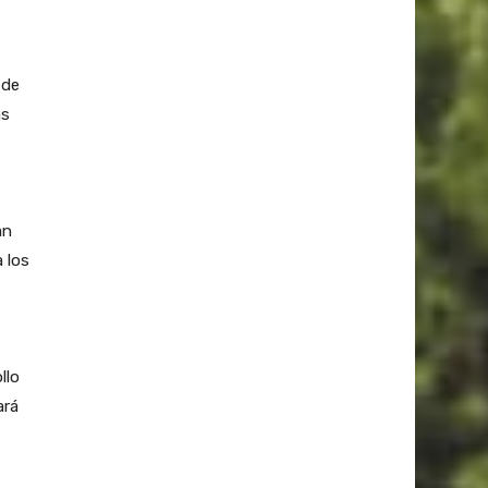
 de
as
an
 los
llo
ará