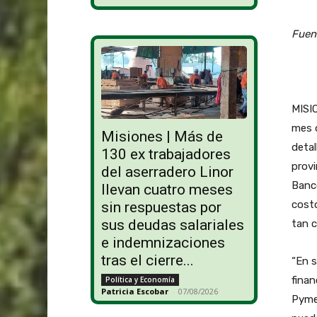
Fuen
MISIO
mes d
Misiones | Más de
detal
130 ex trabajadores
provi
del aserradero Linor
Banco
llevan cuatro meses
cost
sin respuestas por
sus deudas salariales
tan c
e indemnizaciones
tras el cierre...
“En s
finan
Política y Economía
Patricia Escobar
-
07/08/2026
Pyme