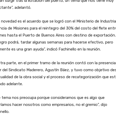
n surgir tras la licitación del puerto, un tema que nos tiene muy
tante”, adelantó.
 novedad es el acuerdo que se logró con el Ministerio de Industria 
ncia de Misiones para el reintegro del 30% del costo del flete entr
nes hasta el Puerto de Buenos Aires con destino de exportación.
egro podrá, tardar algunas semanas para hacerse efectivo, pero
mente es una gran ayuda”, indicó Fachinello en la reunión.
tra parte, en el primer tramo de la reunión contó con la presencia
ar del Sindicato Maderero, Agustín Báez, y tuvo como objetivo des
tualidad de la obra social y el proceso de recategorización que es
ndo adelante.
e tema nos preocupa porque consideramos que es algo que
íamos hacer nosotros como empresarios, no el gremio”, dijo
nello.