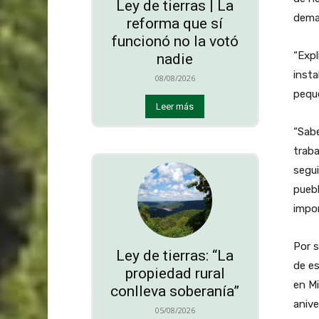
Ley de tierras | La
dema
reforma que sí
funcionó no la votó
“Expl
nadie
insta
08/08/2026
pequ
Leer más
“Sab
trab
segui
puebl
impo
Por s
Ley de tierras: “La
de es
propiedad rural
en Mi
conlleva soberanía”
anive
05/08/2026