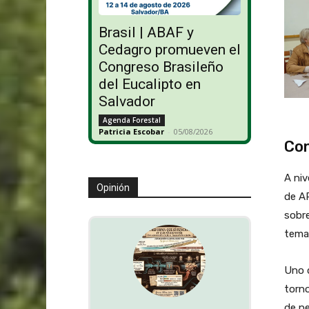
Brasil | ABAF y
Cedagro promueven el
Congreso Brasileño
del Eucalipto en
Salvador
Agenda Forestal
Patricia Escobar
-
05/08/2026
Con
A niv
Opinión
de A
sobre
tema
Uno d
torno
de ne