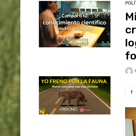
POLÍ
Mi
cr
lo
fo