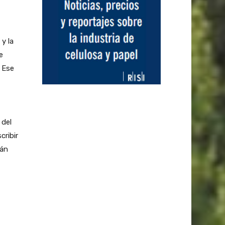
y la
e
 Ese
 del
cribir
tán