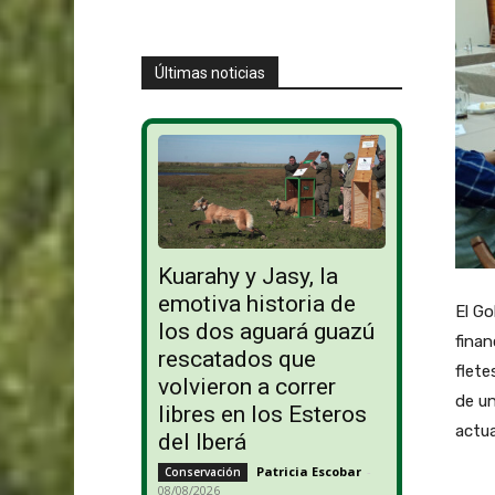
Últimas noticias
Kuarahy y Jasy, la
emotiva historia de
El Go
los dos aguará guazú
finan
rescatados que
flete
volvieron a correr
de un
libres en los Esteros
actu
del Iberá
Patricia Escobar
-
Conservación
08/08/2026