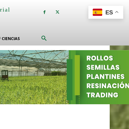
rial
ES
a
F CIENCIAS