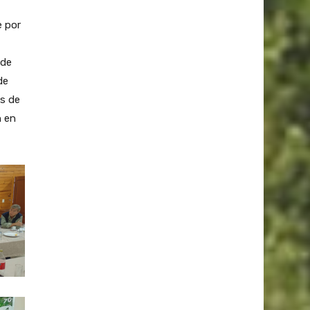
e por
 de
de
os de
n en