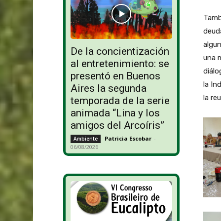
Tamb
deud
algun
De la concientización
una 
al entretenimiento: se
diálo
presentó en Buenos
la In
Aires la segunda
la re
temporada de la serie
animada “Lina y los
amigos del Arcoíris”
Patricia Escobar
-
Ambiente
06/08/2026