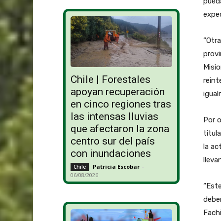
pueda
expec
“Otra
provi
Misio
Chile | Forestales
reint
apoyan recuperación
igual
en cinco regiones tras
las intensas lluvias
Por o
que afectaron la zona
titul
centro sur del país
la ac
con inundaciones
lleva
Patricia Escobar
-
Chile
06/08/2026
“Est
deber
Fachi