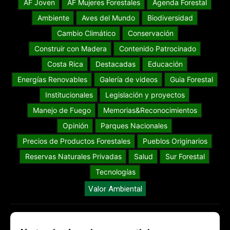
AF Joven
AF Mujeres Forestales
Agenda Forestal
Ambiente
Aves del Mundo
Biodiversidad
Cambio Climático
Conservación
Construir con Madera
Contenido Patrocinado
Costa Rica
Destacadas
Educación
Energías Renovables
Galería de videos
Guia Forestal
Institucionales
Legislación y proyectos
Manejo de Fuego
Memorias&Reconocimientos
Opinión
Parques Nacionales
Precios de Productos Forestales
Pueblos Originarios
Reservas Naturales Privadas
Salud
Sur Forestal
Tecnologías
Valor Ambiental