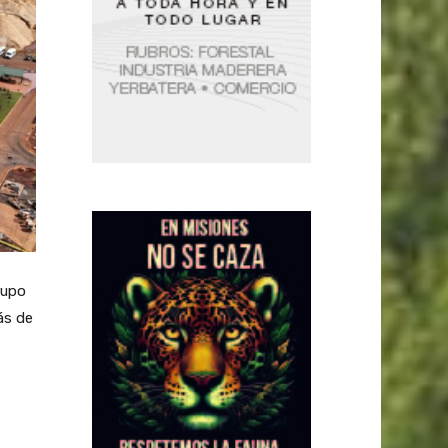
rupo
ás de