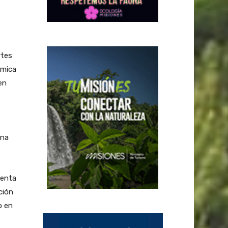
rtes
rmica
 en
ana
senta
ción
o en