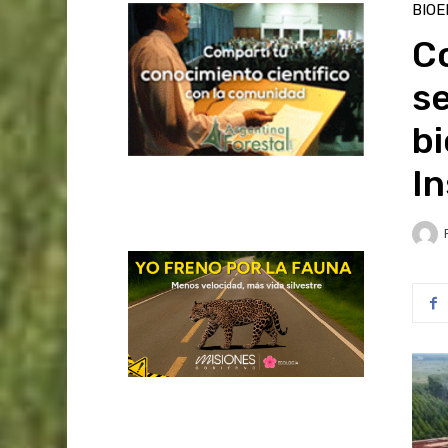
BIOE
Co
s
bi
I