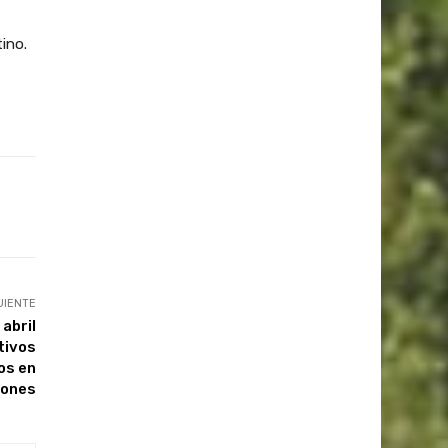
ino.
UIENTE
abril
tivos
os en
iones