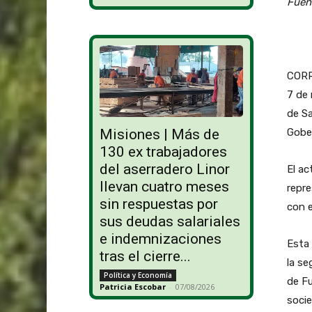
Fuent
CORR
7 de 
de Sa
Gober
Misiones | Más de
130 ex trabajadores
del aserradero Linor
El ac
llevan cuatro meses
repre
sin respuestas por
con e
sus deudas salariales
e indemnizaciones
Esta 
tras el cierre...
la se
Política y Economía
de F
Patricia Escobar
-
07/08/2026
socie