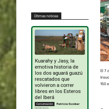
Últimas noticias
Kuarahy y Jasy, la
emotiva historia de
El 7 
los dos aguará guazú
Insud
rescatados que
150 e
volvieron a correr
libres en los Esteros
del Iberá
Patricia Escobar
-
Conservación
08/08/2026