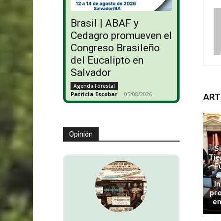
Brasil | ABAF y
Cedagro promueven el
Congreso Brasileño
del Eucalipto en
Salvador
Agenda Forestal
Patricia Escobar
-
05/08/2026
ART
Opinión
S
Tie
F
a
In
pro
en