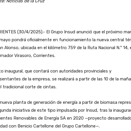
e: Noticias de la Cruz
IENTES (30/4/2025).- El Grupo Insud anunció que el próximo ma
mayo pondrá oficialmente en funcionamiento la nueva central té
n Alonso, ubicada en el kilómetro 759 de la Ruta Nacional N.º 14,
nador Virasoro, Corrientes.
to inaugural, que contará con autoridades provinciales y
sentantes de la empresa, se realizará a partir de las 10 de la mañ
l tradicional corte de cintas.
nueva planta de generación de energía a partir de biomasa repre
gunda iniciativa de este tipo impulsada por Insud, tras la inaugura
uentes Renovables de Energía SA en 2020 —proyecto desarrollad
dad con Benicio Cartellone del Grupo Cartellone—.