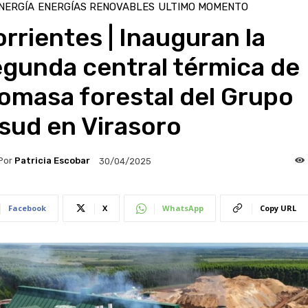
NERGÍA
ENERGÍAS RENOVABLES
ULTIMO MOMENTO
rrientes | Inauguran la
egunda central térmica de
omasa forestal del Grupo
nsud en Virasoro
Por
Patricia Escobar
30/04/2025
Facebook
X
WhatsApp
Copy URL