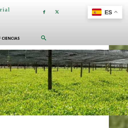
rial
ES
a
F CIENCIAS