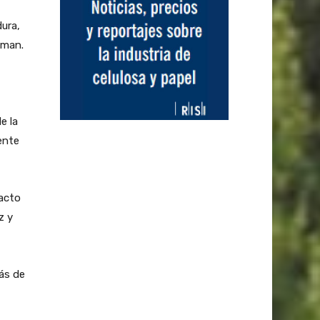
ura,
gman.
e la
ente
acto
z y
más de