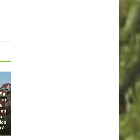
 la
a de
á
dos
a
los
rá