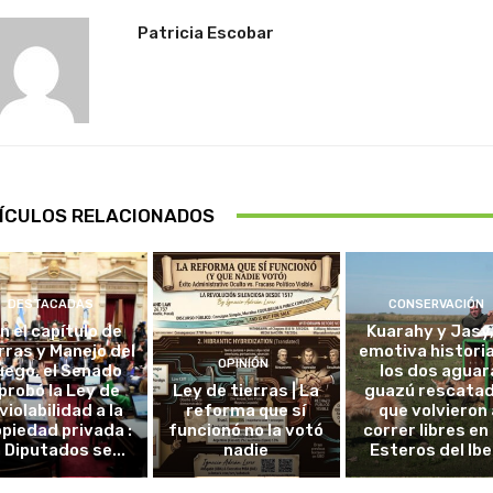
Patricia Escobar
ÍCULOS RELACIONADOS
DESTACADAS
CONSERVACIÓN
in el capítulo de
Kuarahy y Jasy,
rras y Manejo del
emotiva histori
OPINIÓN
uego, el Senado
los dos aguar
probó la Ley de
Ley de tierras | La
guazú rescata
violabilidad a la
reforma que sí
que volvieron 
piedad privada :
funcionó no la votó
correr libres en 
 Diputados se...
nadie
Esteros del Ibe