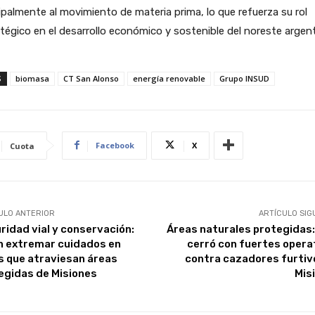
ipalmente al movimiento de materia prima, lo que refuerza su rol
tégico en el desarrollo económico y sostenible del noreste argent
S
biomasa
CT San Alonso
energía renovable
Grupo INSUD
Facebook
X
Cuota
ULO ANTERIOR
ARTÍCULO SIG
ridad vial y conservación:
Áreas naturales protegidas: 
n extremar cuidados en
cerró con fuertes opera
s que atraviesan áreas
contra cazadores furtiv
egidas de Misiones
Mis