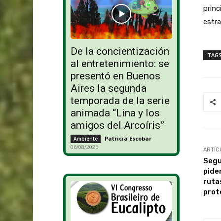
princ
estra
De la concientización
TAG
al entretenimiento: se
presentó en Buenos
Aires la segunda
temporada de la serie
animada “Lina y los
amigos del Arcoíris”
Patricia Escobar
-
Ambiente
06/08/2026
ARTÍC
Segu
pide
ruta
prot