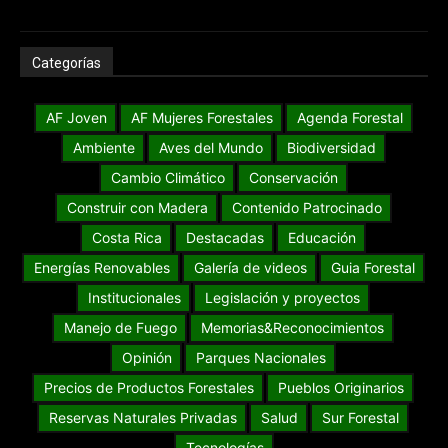
Categorías
AF Joven
AF Mujeres Forestales
Agenda Forestal
Ambiente
Aves del Mundo
Biodiversidad
Cambio Climático
Conservación
Construir con Madera
Contenido Patrocinado
Costa Rica
Destacadas
Educación
Energías Renovables
Galería de videos
Guia Forestal
Institucionales
Legislación y proyectos
Manejo de Fuego
Memorias&Reconocimientos
Opinión
Parques Nacionales
Precios de Productos Forestales
Pueblos Originarios
Reservas Naturales Privadas
Salud
Sur Forestal
Tecnologías