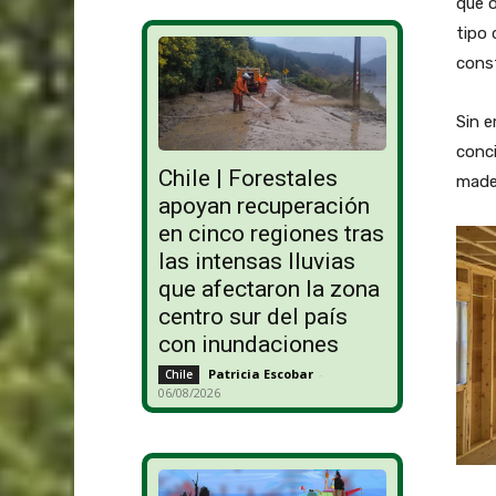
que o
tipo 
const
Sin 
conci
Chile | Forestales
mader
apoyan recuperación
en cinco regiones tras
las intensas lluvias
que afectaron la zona
centro sur del país
con inundaciones
Patricia Escobar
-
Chile
06/08/2026