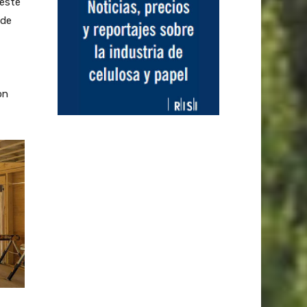
 este
 de
on