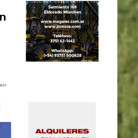
en
851