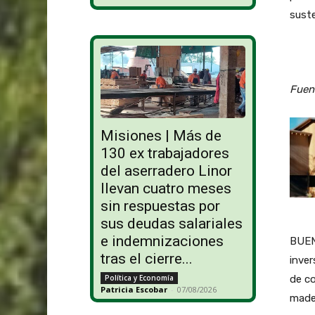
suste
Fuen
Misiones | Más de
130 ex trabajadores
del aserradero Linor
llevan cuatro meses
sin respuestas por
sus deudas salariales
e indemnizaciones
BUEN
tras el cierre...
inver
de co
Política y Economía
Patricia Escobar
-
07/08/2026
mader