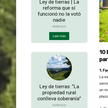
Ley de tierras | La
reforma que sí
funcionó no la votó
nadie
08/08/2026
Leer más
10 
par
1. F
La es
senci
Ley de tierras: “La
un mo
propiedad rural
plazo
conlleva soberanía”
05/08/2026