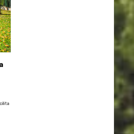
a
ilita