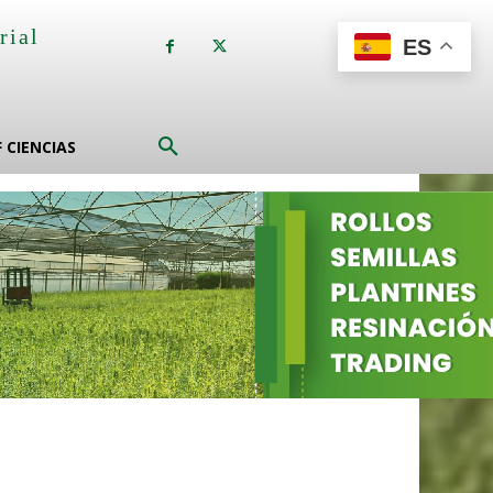
rial
ES
a
F CIENCIAS