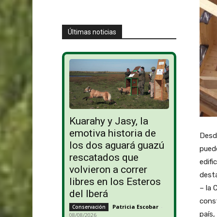
Últimas noticias
Kuarahy y Jasy, la
emotiva historia de
Desd
los dos aguará guazú
pued
rescatados que
edifi
volvieron a correr
desta
libres en los Esteros
– la 
del Iberá
const
Patricia Escobar
-
Conservación
país,
08/08/2026