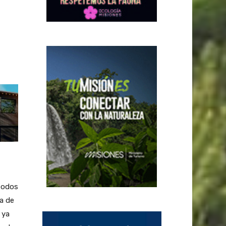
étodos
a de
 ya