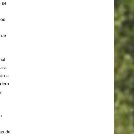
a se
ños
 de
ial
para
ido a
adera
y
a
gas de