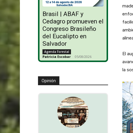
mader
Brasil | ABAF y
enfoq
Cedagro promueven el
facil
Congreso Brasileño
ambie
del Eucalipto en
aline
Salvador
Agenda Forestal
El au
Patricia Escobar
-
05/08/2026
avanc
la so
Opinión