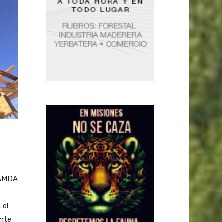
ADAMDA
 el
ente