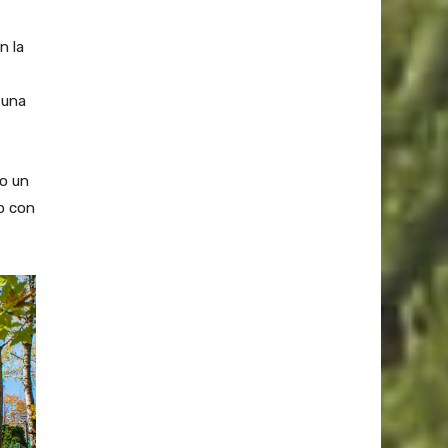
n la
 una
lo un
o con