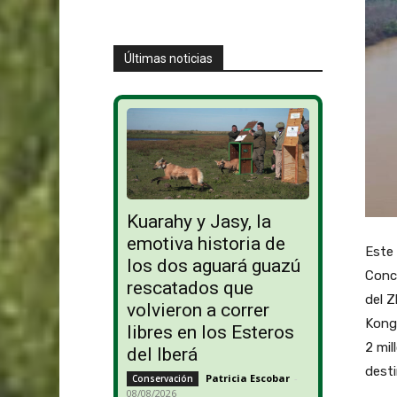
Últimas noticias
Kuarahy y Jasy, la
emotiva historia de
Este 
los dos aguará guazú
Conce
rescatados que
del Z
volvieron a correr
Kong.
libres en los Esteros
2 mil
del Iberá
desti
Patricia Escobar
-
Conservación
08/08/2026