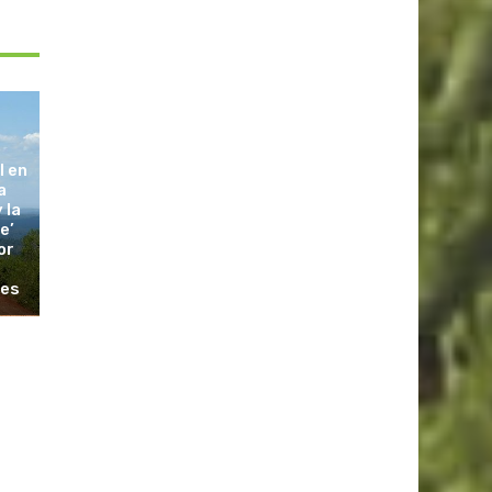
l en
a
 la
e’
or
les