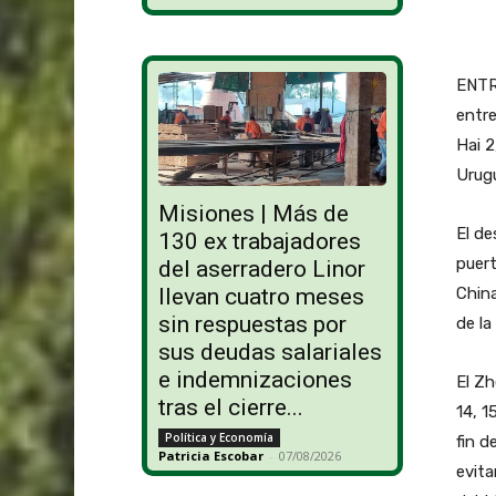
ENTRE
entre
Hai 
Urugu
Misiones | Más de
El de
130 ex trabajadores
puert
del aserradero Linor
China
llevan cuatro meses
sin respuestas por
de l
sus deudas salariales
e indemnizaciones
El Zh
tras el cierre...
14, 1
Política y Economía
fin d
Patricia Escobar
-
07/08/2026
evita