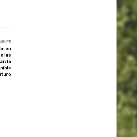
UIENTE
ón en
e las
r: la
nible
uturo