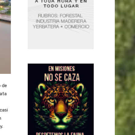
o de
rata
casi
n
y.