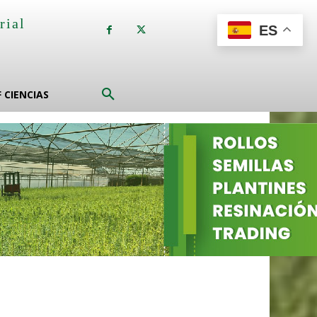
rial
ES
a
F CIENCIAS