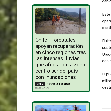
debid
Este 
opera
desti
Chile | Forestales
El r
apoyan recuperación
soste
en cinco regiones tras
Urugu
las intensas lluvias
dos d
que afectaron la zona
centro sur del país
El pu
con inundaciones
millo
Patricia Escobar
-
Chile
desti
06/08/2026