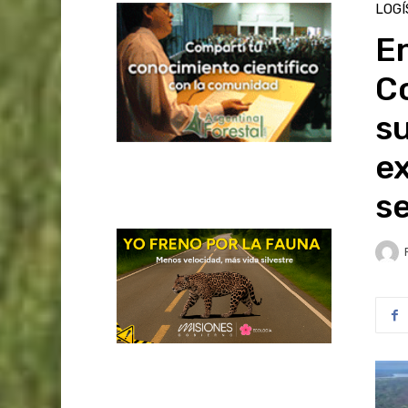
LOGÍ
En
C
su
ex
s