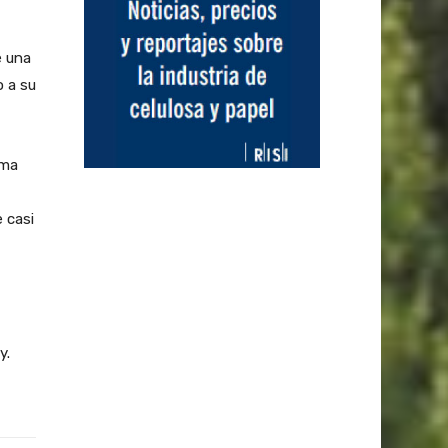
é una
o a su
rma
e casi
y.