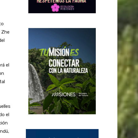
to
l Zhe
del
rá el
on
tal
elles
do el
ción
andú,