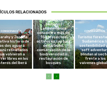
ÍCULOS RELACIONADOS
CHILE
Mercado de
carbono |
Latinoamérica
CONSERVACIÓN
CONSERVACIÓN
concentra más de
arahy y Jasy, la
150 proyectos
Turismo foresta
tiva historia de
activos en captura
Sudamérica: l
los dos aguará
de carbono,
sostenibilidad y
azú rescatados
conservación de la
‘soft adventur
que volvieron a
biodiversidad o
blindan al sect
rrer libres en los
restauración de
frente a los
steros del Iberá
bosques
vaivenes globa