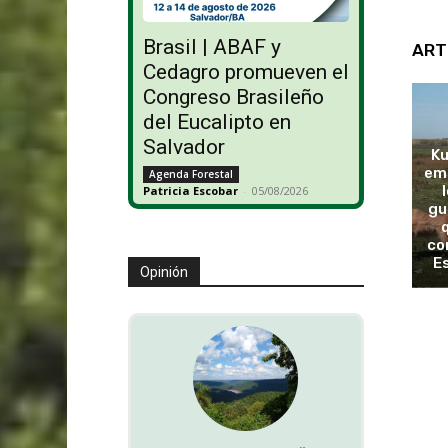
Brasil | ABAF y
ART
Cedagro promueven el
Congreso Brasileño
del Eucalipto en
Salvador
Ku
emo
Agenda Forestal
Patricia Escobar
-
05/08/2026
gu
co
E
Opinión