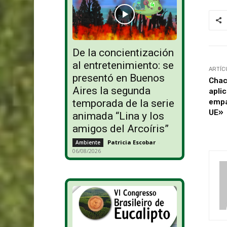
De la concientización
al entretenimiento: se
ARTÍC
presentó en Buenos
Chac
Aires la segunda
apli
empa
temporada de la serie
UE»
animada “Lina y los
amigos del Arcoíris”
Patricia Escobar
-
Ambiente
06/08/2026