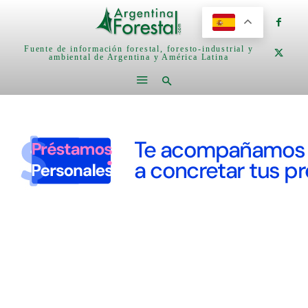
Fuente de información forestal, foresto-industrial y
ambiental de Argentina y América Latina