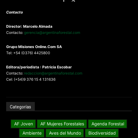
Contacto
Director: Marcelo Almada
Contacto:
gerencia@argentinaforestal.com
G
rupo Misiones
Online.Com
SA
Tel: +54 (0376) 4425800
Editora/periodista : Patricia Escobar
Contacto:
redaccion@argentinaforestal.com
Cel: (+54)9 376 15 4 131636
Categorías
AF Joven
AF Mujeres Forestales
Agenda Forestal
Ambiente
Aves del Mundo
Biodiversidad