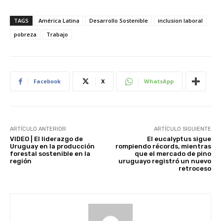
TAGS
América Latina
Desarrollo Sostenible
inclusion laboral
pobreza
Trabajo
Facebook
X
WhatsApp
ARTÍCULO ANTERIOR
ARTÍCULO SIGUIENTE
VIDEO | El liderazgo de
El eucalyptus sigue
Uruguay en la producción
rompiendo récords, mientras
forestal sostenible en la
que el mercado de pino
región
uruguayo registró un nuevo
retroceso