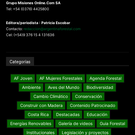
G
rupo Misiones
Online.Com
SA
Tel: +54 (0376) 4425800
Editora/periodista : Patricia Escobar
Contacto:
redaccion@argentinaforestal.com
Cel: (+54)9 376 15 4 131636
Categorías
AF Joven
AF Mujeres Forestales
Agenda Forestal
Ambiente
Aves del Mundo
Biodiversidad
Cambio Climático
Conservación
Construir con Madera
Contenido Patrocinado
Costa Rica
Destacadas
Educación
Energías Renovables
Galería de videos
Guia Forestal
Institucionales
Legislación y proyectos