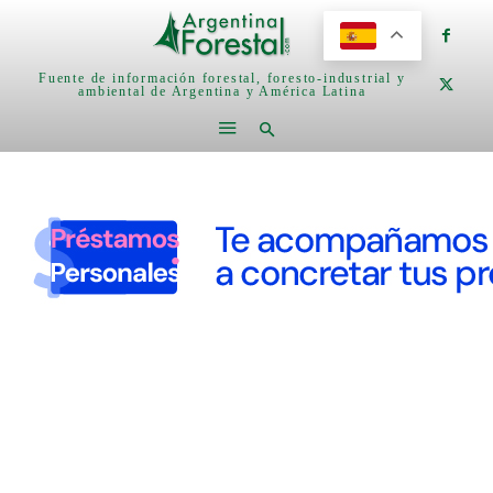
Fuente de información forestal, foresto-industrial y
ambiental de Argentina y América Latina