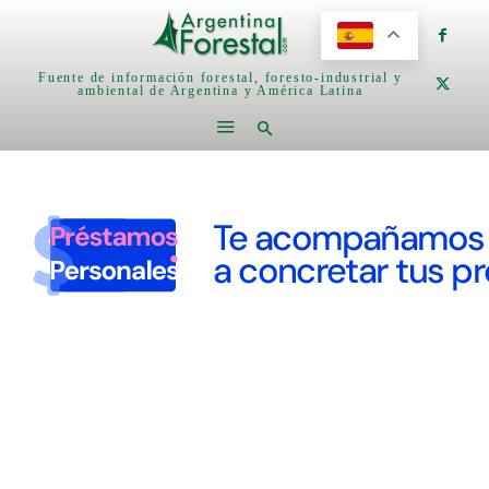
Fuente de información forestal, foresto-industrial y
ambiental de Argentina y América Latina