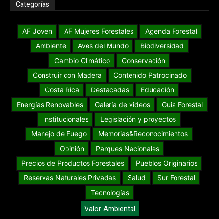
Cel: (+54)9 376 15 4 131636
Categorías
AF Joven
AF Mujeres Forestales
Agenda Forestal
Ambiente
Aves del Mundo
Biodiversidad
Cambio Climático
Conservación
Construir con Madera
Contenido Patrocinado
Costa Rica
Destacadas
Educación
Energías Renovables
Galería de videos
Guia Forestal
Institucionales
Legislación y proyectos
Manejo de Fuego
Memorias&Reconocimientos
Opinión
Parques Nacionales
Precios de Productos Forestales
Pueblos Originarios
Reservas Naturales Privadas
Salud
Sur Forestal