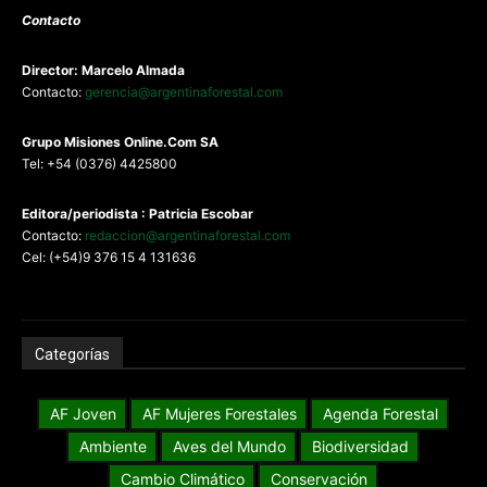
Contacto
Director: Marcelo Almada
Contacto:
gerencia@argentinaforestal.com
G
rupo Misiones
Online.Com
SA
Tel: +54 (0376) 4425800
Editora/periodista : Patricia Escobar
Contacto:
redaccion@argentinaforestal.com
Cel: (+54)9 376 15 4 131636
Categorías
AF Joven
AF Mujeres Forestales
Agenda Forestal
Ambiente
Aves del Mundo
Biodiversidad
Cambio Climático
Conservación