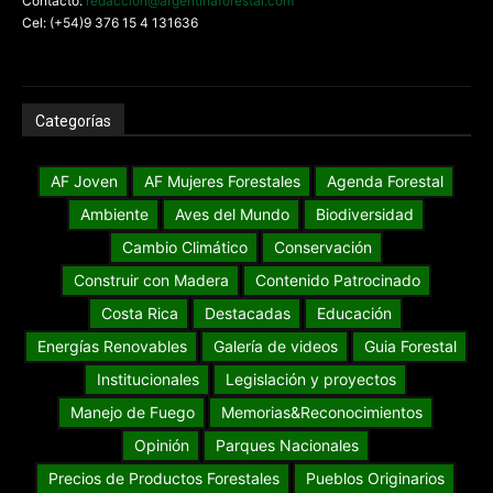
Contacto:
redaccion@argentinaforestal.com
Cel: (+54)9 376 15 4 131636
Categorías
AF Joven
AF Mujeres Forestales
Agenda Forestal
Ambiente
Aves del Mundo
Biodiversidad
Cambio Climático
Conservación
Construir con Madera
Contenido Patrocinado
Costa Rica
Destacadas
Educación
Energías Renovables
Galería de videos
Guia Forestal
Institucionales
Legislación y proyectos
Manejo de Fuego
Memorias&Reconocimientos
Opinión
Parques Nacionales
Precios de Productos Forestales
Pueblos Originarios