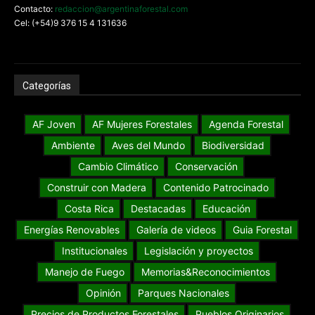
Contacto:
redaccion@argentinaforestal.com
Cel: (+54)9 376 15 4 131636
Categorías
AF Joven
AF Mujeres Forestales
Agenda Forestal
Ambiente
Aves del Mundo
Biodiversidad
Cambio Climático
Conservación
Construir con Madera
Contenido Patrocinado
Costa Rica
Destacadas
Educación
Energías Renovables
Galería de videos
Guia Forestal
Institucionales
Legislación y proyectos
Manejo de Fuego
Memorias&Reconocimientos
Opinión
Parques Nacionales
Precios de Productos Forestales
Pueblos Originarios