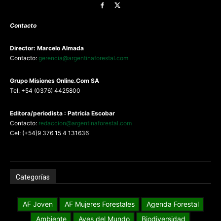
Contacto
Director: Marcelo Almada
Contacto:
gerencia@argentinaforestal.com
G
rupo Misiones
Online.Com
SA
Tel: +54 (0376) 4425800
Editora/periodista : Patricia Escobar
Contacto:
redaccion@argentinaforestal.com
Cel: (+54)9 376 15 4 131636
Categorías
AF Joven
AF Mujeres Forestales
Agenda Forestal
Ambiente
Aves del Mundo
Biodiversidad