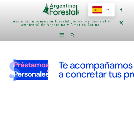
Fuente de información forestal, foresto-industrial y
ambiental de Argentina y América Latina