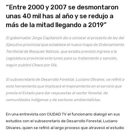
“Entre 2000 y 2007 se desmontaron
unas 40 mil has al año y se redujo a
más de la mitad llegando a 2019”
El gobernador Jorge Capitanich dio a conocer el proyecto de ley del
Ejecutivo provincial que establece el nuevo mapa de Ordenamiento
Territorial de Bosques Nativos, que estaba previsto ingrese a la
Legislatura provincial este lunes para su tratamiento y sanción,
según publicó Chaco por Día.
El subsecretario de Desarrollo Forestal, Luciano Olivares, se refirió a
esta herramienta que implicará el mejoramiento en el servicio que
presta el Estado para dar respuestas al sector forestal, de
comunidades indígenas y de sectores ambientalistas.
En una entrevista con CIUDAD TV el funcionario dialogó en sus
estudios con el subsecretario de Desarrollo Forestal, Luciano
Olivares, quien se refirió al largo proceso que atravesó el estudio