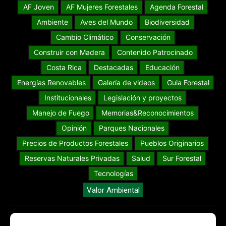
AF Joven
AF Mujeres Forestales
Agenda Forestal
Ambiente
Aves del Mundo
Biodiversidad
Cambio Climático
Conservación
Construir con Madera
Contenido Patrocinado
Costa Rica
Destacadas
Educación
Energías Renovables
Galería de videos
Guia Forestal
Institucionales
Legislación y proyectos
Manejo de Fuego
Memorias&Reconocimientos
Opinión
Parques Nacionales
Precios de Productos Forestales
Pueblos Originarios
Reservas Naturales Privadas
Salud
Sur Forestal
Tecnologías
Valor Ambiental