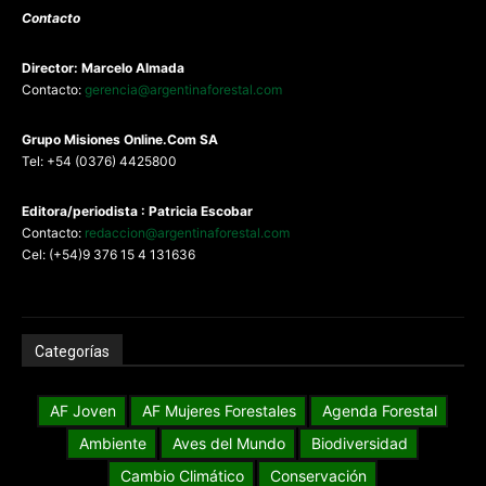
Contacto
Director: Marcelo Almada
Contacto:
gerencia@argentinaforestal.com
G
rupo Misiones
Online.Com
SA
Tel: +54 (0376) 4425800
Editora/periodista : Patricia Escobar
Contacto:
redaccion@argentinaforestal.com
Cel: (+54)9 376 15 4 131636
Categorías
AF Joven
AF Mujeres Forestales
Agenda Forestal
Ambiente
Aves del Mundo
Biodiversidad
Cambio Climático
Conservación