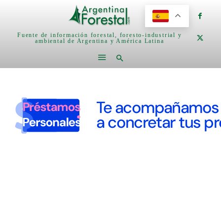
Fuente de información forestal, foresto-industrial y
ambiental de Argentina y América Latina