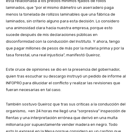
está relacionada a los precios mínimos fijados de rollos
laminados, que “por el mismo diámetro un aserradero paga
menos la tonelada de rollizos laminables que una fábrica de
laminados, sin criterio alguno para esta decisión. Lo considero
una animosidad clara hacia nuestra empresa, porque esto
sucede después de mis declaraciones públicas en
disconformidad con la conducción del Instituto. Y ahora, tengo
que pagar millones de pesos de más por la materia prima y por la
tasa forestal, una real injusticia”, manifestó Queiroz.
Este cruce de opiniones se dio en la presencia del gobernador,
quien tras escuchar su descargo instruyó un pedido de informe al
INFOPRO para dilucidar el conflicto y realizar las revisiones que
fueran necesarias en tal caso.
También sostuvo Queiroz que tras sus criticas a la conducción del
organismo, «en 24 horas me llegó una “sorpresiva” inspección de
Rentas y una interpretación errónea que derivó en una multa
millonaria por supuestamente vender madera en negro. Todo
esto lo expresé en la Mesa porque considero es un castigo que