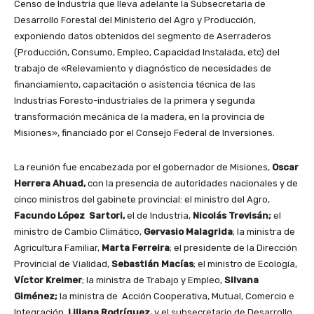
Censo de Industria que lleva adelante la Subsecretaria de
Desarrollo Forestal del Ministerio del Agro y Producción,
exponiendo datos obtenidos del segmento de Aserraderos
(Producción, Consumo, Empleo, Capacidad Instalada, etc) del
trabajo de «Relevamiento y diagnóstico de necesidades de
financiamiento, capacitación o asistencia técnica de las
Industrias Foresto-industriales de la primera y segunda
transformación mecánica de la madera, en la provincia de
Misiones», financiado por el Consejo Federal de Inversiones.
La reunión fue encabezada por el gobernador de Misiones,
Oscar
Herrera Ahuad,
con la presencia de autoridades nacionales y de
cinco ministros del gabinete provincial: el ministro del Agro,
Facundo López Sartori,
el de Industria,
Nicolás Trevisán;
el
ministro de Cambio Climático,
Gervasio Malagrida
; la ministra de
Agricultura Familiar,
Marta Ferreira
; el presidente de la Dirección
Provincial de Vialidad,
Sebastián Macías
; el ministro de Ecología,
Víctor Kreimer
; la ministra de Trabajo y Empleo,
Silvana
Giménez;
la ministra de Acción Cooperativa, Mutual, Comercio e
Integración,
Liliana Rodríguez,
y el subsecretario de Desarrollo