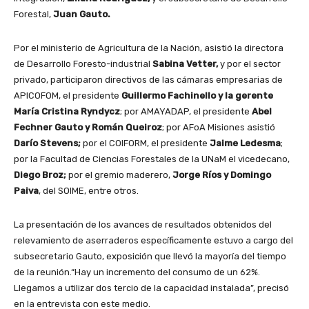
Forestal,
Juan Gauto.
Por el ministerio de Agricultura de la Nación, asistió la directora
de Desarrollo Foresto-industrial
Sabina Vetter,
y por el sector
privado, participaron directivos de las cámaras empresarias de
APICOFOM, el presidente
Guillermo Fachinello y la gerente
María Cristina Ryndycz
; por AMAYADAP, el presidente
Abel
Fechner Gauto y Román Queiroz
; por AFoA Misiones asistió
Darío Stevens;
por el COIFORM, el presidente
Jaime Ledesma
;
por la Facultad de Ciencias Forestales de la UNaM el vicedecano,
Diego Broz;
por el gremio maderero,
Jorge Ríos y Domingo
Paiva
, del SOIME, entre otros.
La presentación de los avances de resultados obtenidos del
relevamiento de aserraderos específicamente estuvo a cargo del
subsecretario Gauto, exposición que llevó la mayoría del tiempo
de la reunión.“Hay un incremento del consumo de un 62%.
Llegamos a utilizar dos tercio de la capacidad instalada”, precisó
en la entrevista con este medio.