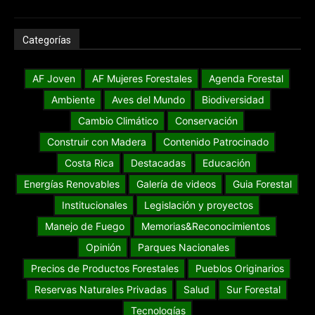
Categorías
AF Joven
AF Mujeres Forestales
Agenda Forestal
Ambiente
Aves del Mundo
Biodiversidad
Cambio Climático
Conservación
Construir con Madera
Contenido Patrocinado
Costa Rica
Destacadas
Educación
Energías Renovables
Galería de videos
Guia Forestal
Institucionales
Legislación y proyectos
Manejo de Fuego
Memorias&Reconocimientos
Opinión
Parques Nacionales
Precios de Productos Forestales
Pueblos Originarios
Reservas Naturales Privadas
Salud
Sur Forestal
Tecnologías