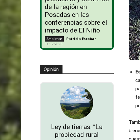
de la región en
Posadas en las
conferencias sobre el
impacto de El Niño
Patricia Escobar
-
Ambiente
31/07/2026
Opinión
E
ca
pa
te
pr
Tambi
Ley de tierras: “La
biene
propiedad rural
nuest