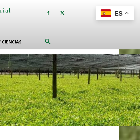
rial
ES
a
F CIENCIAS