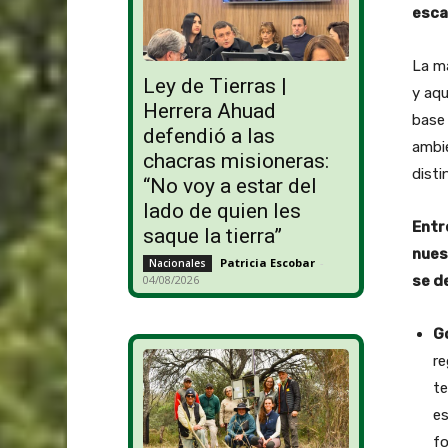
esca
La m
Ley de Tierras |
y aqu
Herrera Ahuad
base
defendió a las
ambie
chacras misioneras:
disti
“No voy a estar del
lado de quien les
Entr
saque la tierra”
nues
Patricia Escobar
-
Nacionales
se d
04/08/2026
G
re
te
es
fo