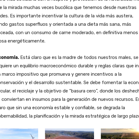
de la mirada muchas veces bucólica que tenemos desde nuestras
des. Es importante incentivar la cultura de la vida más austera,
ndo gastos superfluos y orientada a una dieta más sana, más
nceada, con un consumo de carne moderado, en definitiva menos
osa energéticamente.
conomía.
Está claro que es la madre de todos nuestros males, se
quiere un equilibrio macroeconómico durable y reglas claras que in
 marco impositivo que promueva y genere incentivos a la
nservación y el desarrollo sustentable. Se debe fomentar la eco
rcular, el reciclaje y la objetivo de “basura cero”, donde los deshe
 conviertan en insumos para la generación de nuevos recursos. E
aro que sin una economía estable y confiable, se degrada la
bernabilidad, la planificación y la mirada estratégica de largo plaz