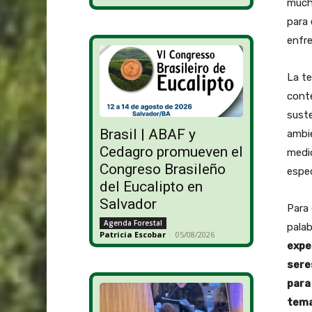
much
para 
enfre
La te
conte
suste
Brasil | ABAF y
ambie
Cedagro promueven el
medi
Congreso Brasileño
espec
del Eucalipto en
Salvador
Para 
Agenda Forestal
palab
Patricia Escobar
-
05/08/2026
expe
sere
para 
tema