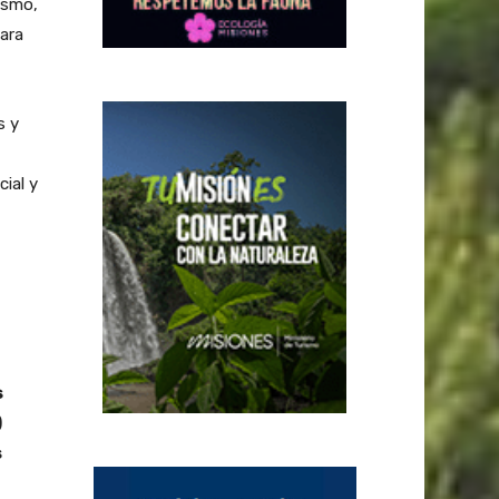
asmo,
para
s y
ial y
s
)
s