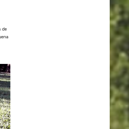
s de
buena