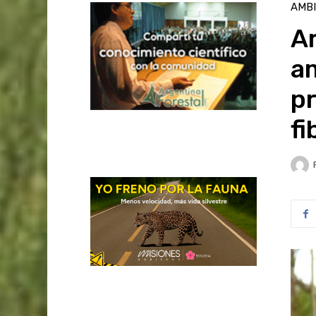
AMB
A
am
p
fi