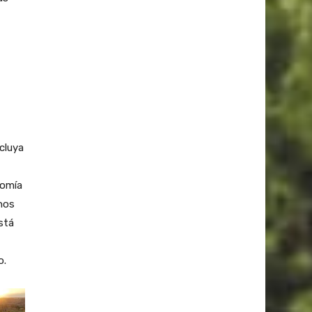
cluya
nomía
chos
stá
o.