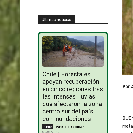
Últimas noticias
Chile | Forestales
apoyan recuperación
Por 
en cinco regiones tras
las intensas lluvias
que afectaron la zona
centro sur del país
con inundaciones
BUENO
metas
Patricia Escobar
-
Chile
06/08/2026