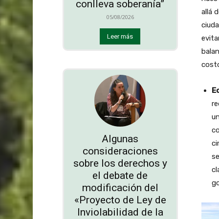
conlleva soberanía”
allá 
05/08/2026
ciuda
Leer más
evita
bala
cost
E
re
un
co
Algunas
ci
consideraciones
se
sobre los derechos y
cl
el debate de
go
modificación del
«Proyecto de Ley de
Inviolabilidad de la