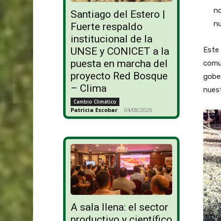
no
Santiago del Estero |
nu
Fuerte respaldo
institucional de la
Este
UNSE y CONICET a la
puesta en marcha del
comun
proyecto Red Bosque
gober
– Clima
nues
Cambio Climático
Patricia Escobar
-
04/08/2026
A sala llena: el sector
productivo y científico