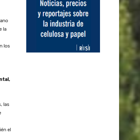
mano
 la
n los
ntal,
, las
e
ién el