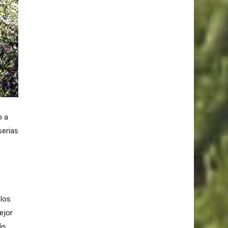
o a
serias
los
ejor
ás