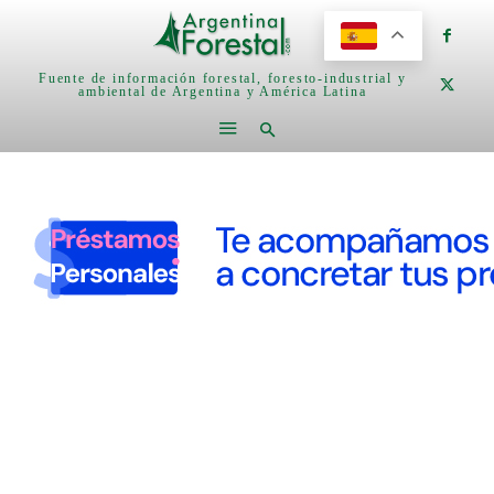
Fuente de información forestal, foresto-industrial y
ambiental de Argentina y América Latina